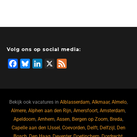
Volg ons op social media:
F
Bl
Li
X
F
a
u
n
e
c
e
k
e
e
s
e
d
b
ky
dI
Bekijk ook vacatures in
Alblasserdam
,
Alkmaar
,
Almelo
,
o
n
Almere
,
Alphen aan den Rijn
,
Amersfoort
,
Amsterdam
,
Apeldoorn
,
Arnhem
,
Assen
,
Bergen op Zoom
,
Breda
,
o
Capelle aan den IJssel
,
Coevorden
,
Delft
,
Delfzijl
,
Den
k
Bosch
,
Den Haag
,
Deventer
,
Doetinchem
,
Dordrecht
,