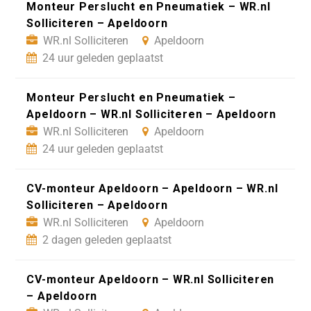
Monteur Perslucht en Pneumatiek – WR.nl
Solliciteren – Apeldoorn
WR.nl Solliciteren
Apeldoorn
24 uur geleden geplaatst
Monteur Perslucht en Pneumatiek –
Apeldoorn – WR.nl Solliciteren – Apeldoorn
WR.nl Solliciteren
Apeldoorn
24 uur geleden geplaatst
CV-monteur Apeldoorn – Apeldoorn – WR.nl
Solliciteren – Apeldoorn
WR.nl Solliciteren
Apeldoorn
2 dagen geleden geplaatst
CV-monteur Apeldoorn – WR.nl Solliciteren
– Apeldoorn