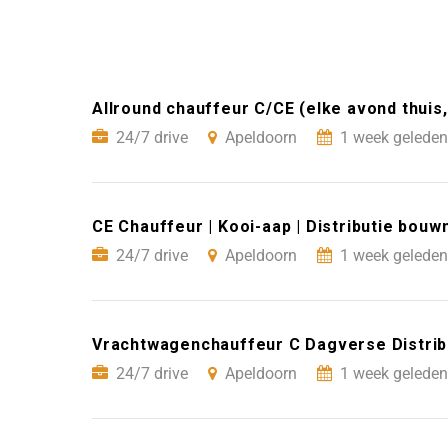
Allround chauffeur C/CE (elke avond thuis,
24/7 drive
Apeldoorn
1 week geleden
CE Chauffeur | Kooi-aap | Distributie bouw
24/7 drive
Apeldoorn
1 week geleden
Vrachtwagenchauffeur C Dagverse Distribu
24/7 drive
Apeldoorn
1 week geleden