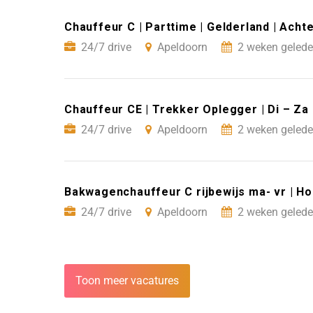
Chauffeur C | Parttime | Gelderland | Acht
24/7 drive
Apeldoorn
2 weken gelede
Chauffeur CE | Trekker Oplegger | Di – Za
24/7 drive
Apeldoorn
2 weken gelede
Bakwagenchauffeur C rijbewijs ma- vr | Ho
24/7 drive
Apeldoorn
2 weken gelede
Toon meer vacatures