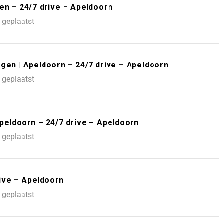
en – 24/7 drive – Apeldoorn
 geplaatst
gen | Apeldoorn – 24/7 drive – Apeldoorn
 geplaatst
peldoorn – 24/7 drive – Apeldoorn
 geplaatst
ive – Apeldoorn
 geplaatst