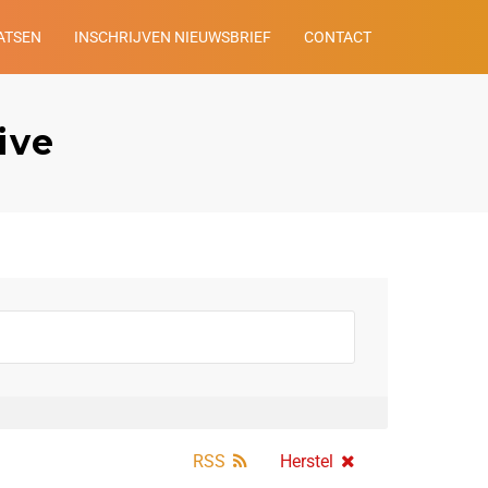
ATSEN
INSCHRIJVEN NIEUWSBRIEF
CONTACT
ive
RSS
Herstel