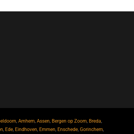
eldoorn
,
Arnhem
,
Assen
,
Bergen op Zoom
,
Breda
,
en
,
Ede
,
Eindhoven
,
Emmen
,
Enschede
,
Gorinchem
,