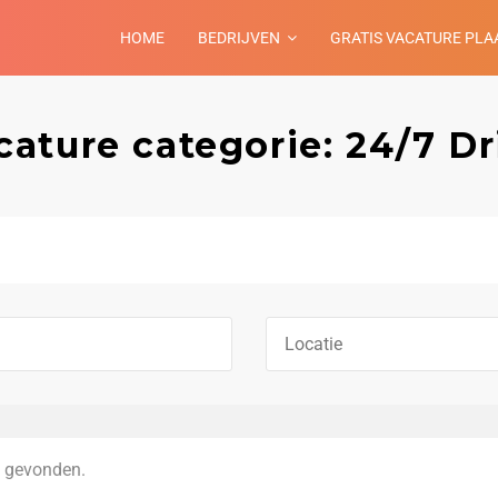
HOME
BEDRIJVEN
GRATIS VACATURE PLA
cature categorie: 24/7 Dr
 gevonden.