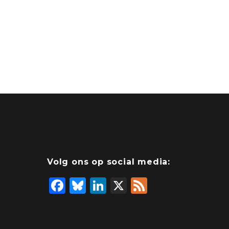
Volg ons op social media:
F
Bl
Li
X
F
a
u
n
e
c
e
k
e