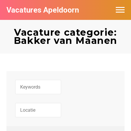
Vacatures Apeldoorn
Vacatures per bedrijf
Vacature categorie:
De populairste vacatures in Apeldoorn
Bakker van Maanen
Nieuwsbrief feed