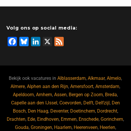
Volg ons op social media:
F
Bl
Li
X
F
a
u
n
e
c
e
k
e
e
s
e
d
b
ky
dI
Bekijk ook vacatures in
Alblasserdam
,
Alkmaar
,
Almelo
,
o
n
Almere
,
Alphen aan den Rijn
,
Amersfoort
,
Amsterdam
,
Apeldoorn
,
Arnhem
,
Assen
,
Bergen op Zoom
,
Breda
,
o
Capelle aan den IJssel
,
Coevorden
,
Delft
,
Delfzijl
,
Den
k
Bosch
,
Den Haag
,
Deventer
,
Doetinchem
,
Dordrecht
,
Drachten
,
Ede
,
Eindhoven
,
Emmen
,
Enschede
,
Gorinchem
,
Gouda
,
Groningen
,
Haarlem
,
Heerenveen
,
Heerlen
,