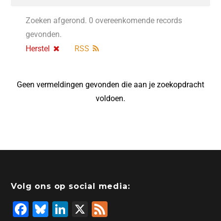
Zoeken afgerond. 0 overeenkomende records
gevonden.
Herstel
RSS
Geen vermeldingen gevonden die aan je zoekopdracht
voldoen.
Volg ons op social media:
F
Bl
Li
X
F