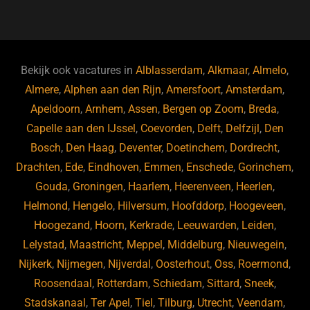
a
u
n
e
c
e
k
e
e
s
e
d
b
ky
dI
Bekijk ook vacatures in
Alblasserdam
,
Alkmaar
,
Almelo
,
o
n
Almere
,
Alphen aan den Rijn
,
Amersfoort
,
Amsterdam
,
Apeldoorn
,
Arnhem
,
Assen
,
Bergen op Zoom
,
Breda
,
o
Capelle aan den IJssel
,
Coevorden
,
Delft
,
Delfzijl
,
Den
k
Bosch
,
Den Haag
,
Deventer
,
Doetinchem
,
Dordrecht
,
Drachten
,
Ede
,
Eindhoven
,
Emmen
,
Enschede
,
Gorinchem
,
Gouda
,
Groningen
,
Haarlem
,
Heerenveen
,
Heerlen
,
Helmond
,
Hengelo
,
Hilversum
,
Hoofddorp
,
Hoogeveen
,
Hoogezand
,
Hoorn
,
Kerkrade
,
Leeuwarden
,
Leiden
,
Lelystad
,
Maastricht
,
Meppel
,
Middelburg
,
Nieuwegein
,
Nijkerk
,
Nijmegen
,
Nijverdal
,
Oosterhout
,
Oss
,
Roermond
,
Roosendaal
,
Rotterdam
,
Schiedam
,
Sittard
,
Sneek
,
Stadskanaal
,
Ter Apel
,
Tiel
,
Tilburg
,
Utrecht
,
Veendam
,