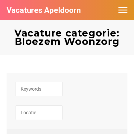
Vacatures Apeldoorn
Vacatures per bedrijf
Vacature categorie:
De populairste vacatures in Apeldoorn
Bloezem Woonzorg
Nieuwsbrief feed