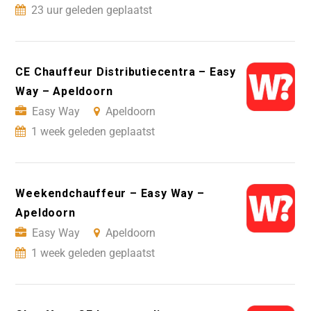
23 uur geleden geplaatst
CE Chauffeur Distributiecentra – Easy
Way – Apeldoorn
Easy Way
Apeldoorn
1 week geleden geplaatst
Weekendchauffeur – Easy Way –
Apeldoorn
Easy Way
Apeldoorn
1 week geleden geplaatst