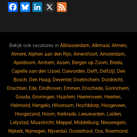
F
Bl
Li
X
F
a
u
n
e
c
e
k
e
e
s
e
d
b
ky
dI
Bekijk ook vacatures in
Alblasserdam
,
Alkmaar
,
Almelo
,
o
n
Almere
,
Alphen aan den Rijn
,
Amersfoort
,
Amsterdam
,
Apeldoorn
,
Arnhem
,
Assen
,
Bergen op Zoom
,
Breda
,
o
Capelle aan den IJssel
,
Coevorden
,
Delft
,
Delfzijl
,
Den
k
Bosch
,
Den Haag
,
Deventer
,
Doetinchem
,
Dordrecht
,
Drachten
,
Ede
,
Eindhoven
,
Emmen
,
Enschede
,
Gorinchem
,
Gouda
,
Groningen
,
Haarlem
,
Heerenveen
,
Heerlen
,
Helmond
,
Hengelo
,
Hilversum
,
Hoofddorp
,
Hoogeveen
,
Hoogezand
,
Hoorn
,
Kerkrade
,
Leeuwarden
,
Leiden
,
Lelystad
,
Maastricht
,
Meppel
,
Middelburg
,
Nieuwegein
,
Nijkerk
,
Nijmegen
,
Nijverdal
,
Oosterhout
,
Oss
,
Roermond
,