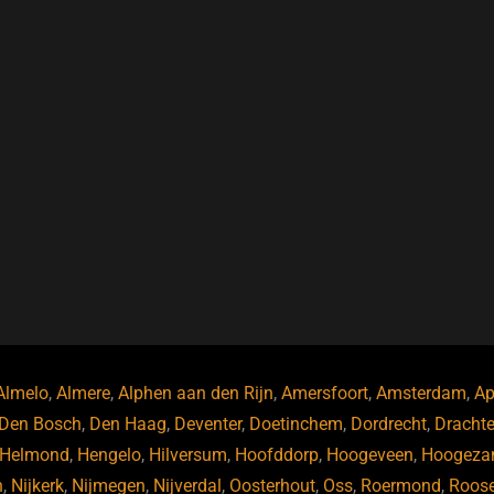
Almelo
,
Almere
,
Alphen aan den Rijn
,
Amersfoort
,
Amsterdam
,
Ap
Den Bosch
,
Den Haag
,
Deventer
,
Doetinchem
,
Dordrecht
,
Dracht
Helmond
,
Hengelo
,
Hilversum
,
Hoofddorp
,
Hoogeveen
,
Hoogeza
n
,
Nijkerk
,
Nijmegen
,
Nijverdal
,
Oosterhout
,
Oss
,
Roermond
,
Roos