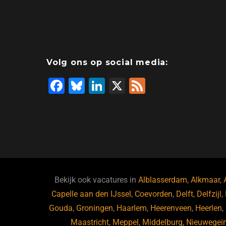
Volg ons op social media:
F
Bl
Li
X
F
a
u
n
e
c
e
k
e
e
s
e
d
b
ky
dI
o
n
o
Bekijk ook vacatures in
Alblasserdam
,
Alkmaar
,
Capelle aan den IJssel
k
,
Coevorden
,
Delft
,
Delfzijl
,
Gouda
,
Groningen
,
Haarlem
,
Heerenveen
,
Heerlen
,
Maastricht
,
Meppel
,
Middelburg
,
Nieuwegei