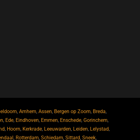
eldoorn
,
Arnhem
,
Assen
,
Bergen op Zoom
,
Breda
,
en
,
Ede
,
Eindhoven
,
Emmen
,
Enschede
,
Gorinchem
,
nd
,
Hoorn
,
Kerkrade
,
Leeuwarden
,
Leiden
,
Lelystad
,
endaal
,
Rotterdam
,
Schiedam
,
Sittard
,
Sneek
,