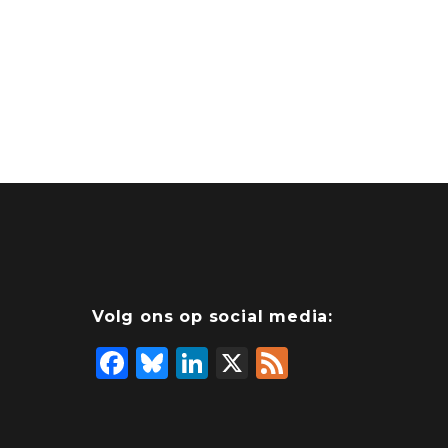
Volg ons op social media:
F
Bl
Li
X
F
a
u
n
e
c
e
k
e