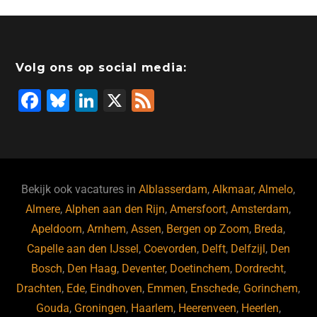
Volg ons op social media:
F
Bl
Li
X
F
a
u
n
e
c
e
k
e
e
s
e
d
b
ky
dI
Bekijk ook vacatures in
Alblasserdam
,
Alkmaar
,
Almelo
,
o
n
Almere
,
Alphen aan den Rijn
,
Amersfoort
,
Amsterdam
,
Apeldoorn
,
Arnhem
,
Assen
,
Bergen op Zoom
,
Breda
,
o
Capelle aan den IJssel
,
Coevorden
,
Delft
,
Delfzijl
,
Den
k
Bosch
,
Den Haag
,
Deventer
,
Doetinchem
,
Dordrecht
,
Drachten
,
Ede
,
Eindhoven
,
Emmen
,
Enschede
,
Gorinchem
,
Gouda
,
Groningen
,
Haarlem
,
Heerenveen
,
Heerlen
,