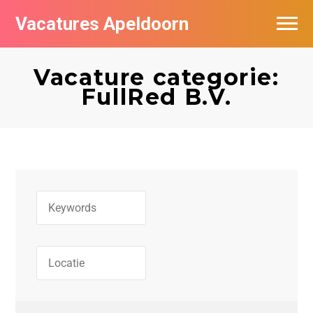
Vacatures Apeldoorn
Vacatures per bedrijf
Vacature categorie:
De populairste vacatures in Apeldoorn
FullRed B.V.
Nieuwsbrief feed