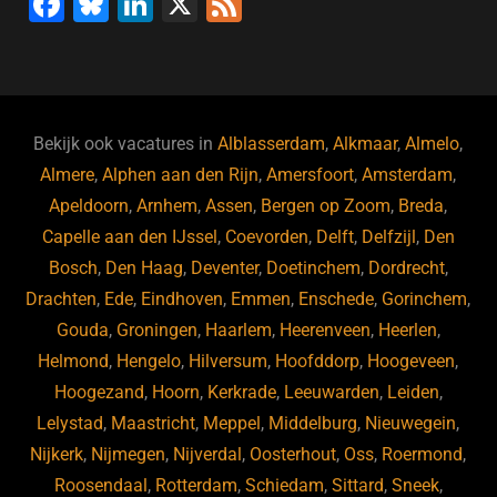
F
Bl
Li
X
F
a
u
n
e
c
e
k
e
e
s
e
d
b
ky
dI
Bekijk ook vacatures in
Alblasserdam
,
Alkmaar
,
Almelo
,
o
n
Almere
,
Alphen aan den Rijn
,
Amersfoort
,
Amsterdam
,
Apeldoorn
,
Arnhem
,
Assen
,
Bergen op Zoom
,
Breda
,
o
Capelle aan den IJssel
,
Coevorden
,
Delft
,
Delfzijl
,
Den
k
Bosch
,
Den Haag
,
Deventer
,
Doetinchem
,
Dordrecht
,
Drachten
,
Ede
,
Eindhoven
,
Emmen
,
Enschede
,
Gorinchem
,
Gouda
,
Groningen
,
Haarlem
,
Heerenveen
,
Heerlen
,
Helmond
,
Hengelo
,
Hilversum
,
Hoofddorp
,
Hoogeveen
,
Hoogezand
,
Hoorn
,
Kerkrade
,
Leeuwarden
,
Leiden
,
Lelystad
,
Maastricht
,
Meppel
,
Middelburg
,
Nieuwegein
,
Nijkerk
,
Nijmegen
,
Nijverdal
,
Oosterhout
,
Oss
,
Roermond
,
Roosendaal
,
Rotterdam
,
Schiedam
,
Sittard
,
Sneek
,