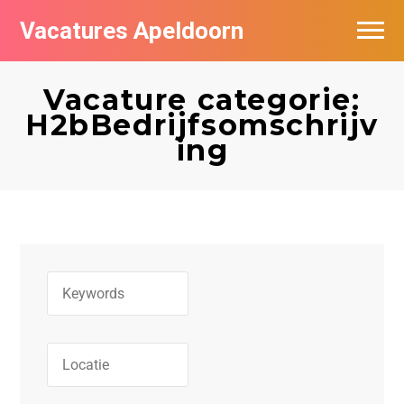
Vacatures Apeldoorn
Vacatures per bedrijf
Vacature categorie:
De populairste vacatures in Apeldoorn
H2bBedrijfsomschrijv
ing
Nieuwsbrief feed