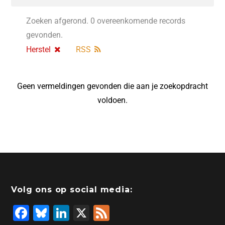
Zoeken afgerond. 0 overeenkomende records
gevonden.
Herstel
RSS
Geen vermeldingen gevonden die aan je zoekopdracht
voldoen.
Volg ons op social media:
F
Bl
Li
X
F