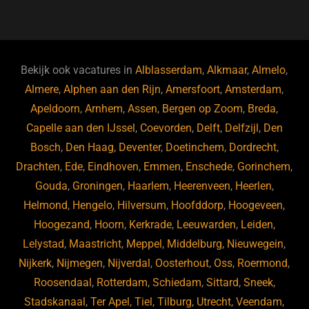
a
u
n
e
c
e
k
e
e
s
e
d
b
ky
dI
Bekijk ook vacatures in
Alblasserdam
,
Alkmaar
,
Almelo
,
o
n
Almere
,
Alphen aan den Rijn
,
Amersfoort
,
Amsterdam
,
Apeldoorn
,
Arnhem
,
Assen
,
Bergen op Zoom
,
Breda
,
o
Capelle aan den IJssel
,
Coevorden
,
Delft
,
Delfzijl
,
Den
k
Bosch
,
Den Haag
,
Deventer
,
Doetinchem
,
Dordrecht
,
Drachten
,
Ede
,
Eindhoven
,
Emmen
,
Enschede
,
Gorinchem
,
Gouda
,
Groningen
,
Haarlem
,
Heerenveen
,
Heerlen
,
Helmond
,
Hengelo
,
Hilversum
,
Hoofddorp
,
Hoogeveen
,
Hoogezand
,
Hoorn
,
Kerkrade
,
Leeuwarden
,
Leiden
,
Lelystad
,
Maastricht
,
Meppel
,
Middelburg
,
Nieuwegein
,
Nijkerk
,
Nijmegen
,
Nijverdal
,
Oosterhout
,
Oss
,
Roermond
,
Roosendaal
,
Rotterdam
,
Schiedam
,
Sittard
,
Sneek
,
Stadskanaal
,
Ter Apel
,
Tiel
,
Tilburg
,
Utrecht
,
Veendam
,