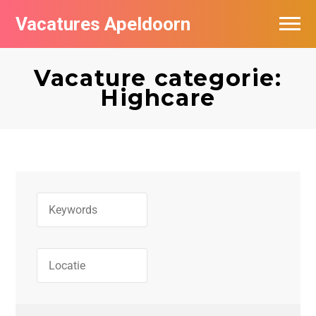
Vacatures Apeldoorn
Vacatures per bedrijf
Vacature categorie:
De populairste vacatures in Apeldoorn
Highcare
Nieuwsbrief feed