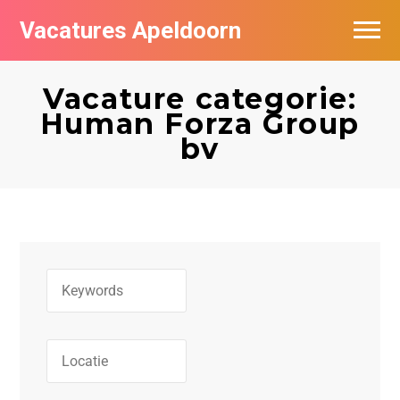
Vacatures Apeldoorn
Vacatures per bedrijf
Vacature categorie:
De populairste vacatures in Apeldoorn
Human Forza Group
bv
Nieuwsbrief feed