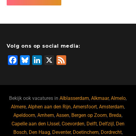
Volg ons op social media:
F
Bl
Li
X
F
a
u
n
e
c
e
k
e
e
s
e
d
b
ky
dI
Bekijk ook vacatures in
Alblasserdam
,
Alkmaar
,
Almelo
,
o
n
Almere
,
Alphen aan den Rijn
,
Amersfoort
,
Amsterdam
,
Apeldoorn
,
Arnhem
,
Assen
,
Bergen op Zoom
,
Breda
,
o
Capelle aan den IJssel
,
Coevorden
,
Delft
,
Delfzijl
,
Den
k
Bosch
,
Den Haag
,
Deventer
,
Doetinchem
,
Dordrecht
,