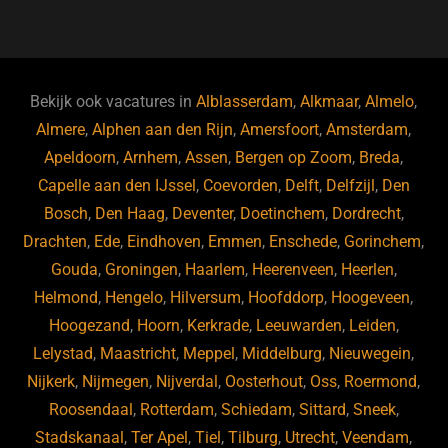
a
u
n
e
c
e
k
e
e
s
e
d
b
ky
dI
Bekijk ook vacatures in
Alblasserdam
,
Alkmaar
,
Almelo
,
o
n
Almere
,
Alphen aan den Rijn
,
Amersfoort
,
Amsterdam
,
Apeldoorn
,
Arnhem
,
Assen
,
Bergen op Zoom
,
Breda
,
o
Capelle aan den IJssel
,
Coevorden
,
Delft
,
Delfzijl
,
Den
k
Bosch
,
Den Haag
,
Deventer
,
Doetinchem
,
Dordrecht
,
Drachten
,
Ede
,
Eindhoven
,
Emmen
,
Enschede
,
Gorinchem
,
Gouda
,
Groningen
,
Haarlem
,
Heerenveen
,
Heerlen
,
Helmond
,
Hengelo
,
Hilversum
,
Hoofddorp
,
Hoogeveen
,
Hoogezand
,
Hoorn
,
Kerkrade
,
Leeuwarden
,
Leiden
,
Lelystad
,
Maastricht
,
Meppel
,
Middelburg
,
Nieuwegein
,
Nijkerk
,
Nijmegen
,
Nijverdal
,
Oosterhout
,
Oss
,
Roermond
,
Roosendaal
,
Rotterdam
,
Schiedam
,
Sittard
,
Sneek
,
Stadskanaal
,
Ter Apel
,
Tiel
,
Tilburg
,
Utrecht
,
Veendam
,