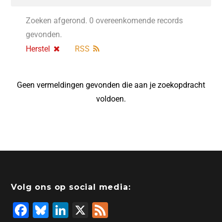
Zoeken afgerond. 0 overeenkomende records
gevonden.
Herstel
RSS
Geen vermeldingen gevonden die aan je zoekopdracht
voldoen.
Volg ons op social media:
F
Bl
Li
X
F