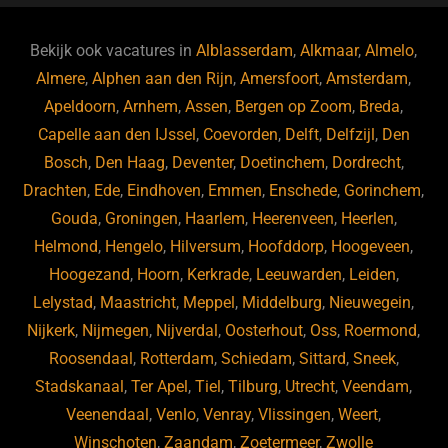
e
s
e
d
b
ky
dI
Bekijk ook vacatures in
Alblasserdam
,
Alkmaar
,
Almelo
,
o
n
Almere
,
Alphen aan den Rijn
,
Amersfoort
,
Amsterdam
,
Apeldoorn
,
Arnhem
,
Assen
,
Bergen op Zoom
,
Breda
,
o
Capelle aan den IJssel
,
Coevorden
,
Delft
,
Delfzijl
,
Den
k
Bosch
,
Den Haag
,
Deventer
,
Doetinchem
,
Dordrecht
,
Drachten
,
Ede
,
Eindhoven
,
Emmen
,
Enschede
,
Gorinchem
,
Gouda
,
Groningen
,
Haarlem
,
Heerenveen
,
Heerlen
,
Helmond
,
Hengelo
,
Hilversum
,
Hoofddorp
,
Hoogeveen
,
Hoogezand
,
Hoorn
,
Kerkrade
,
Leeuwarden
,
Leiden
,
Lelystad
,
Maastricht
,
Meppel
,
Middelburg
,
Nieuwegein
,
Nijkerk
,
Nijmegen
,
Nijverdal
,
Oosterhout
,
Oss
,
Roermond
,
Roosendaal
,
Rotterdam
,
Schiedam
,
Sittard
,
Sneek
,
Stadskanaal
,
Ter Apel
,
Tiel
,
Tilburg
,
Utrecht
,
Veendam
,
Veenendaal
,
Venlo
,
Venray
,
Vlissingen
,
Weert
,
Winschoten
,
Zaandam
,
Zoetermeer
,
Zwolle