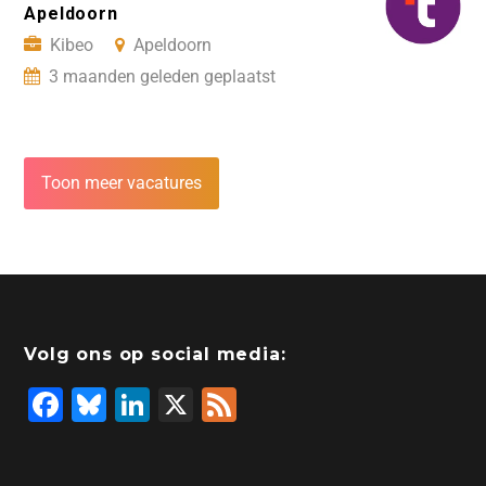
Apeldoorn
Kibeo
Apeldoorn
3 maanden geleden geplaatst
Toon meer vacatures
Volg ons op social media:
F
Bl
Li
X
F
a
u
n
e
c
e
k
e