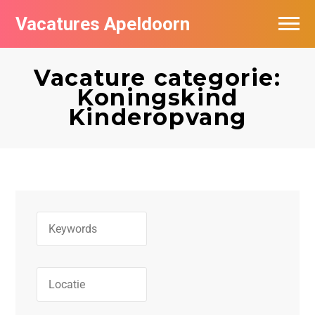
Vacatures Apeldoorn
Vacatures per bedrijf
Vacature categorie:
De populairste vacatures in Apeldoorn
Koningskind
Kinderopvang
Nieuwsbrief feed