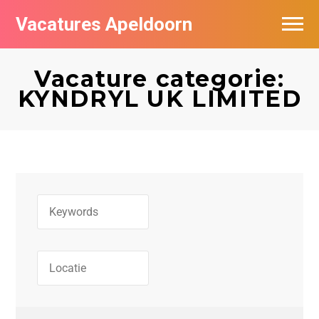
Vacatures Apeldoorn
Vacatures per bedrijf
Vacature categorie:
De populairste vacatures in Apeldoorn
KYNDRYL UK LIMITED
Nieuwsbrief feed