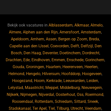
a
u
n
e
c
e
k
e
e
s
e
d
b
ky
dI
Bekijk ook vacatures in
Alblasserdam
,
Alkmaar
,
Almelo
,
o
n
Almere
,
Alphen aan den Rijn
,
Amersfoort
,
Amsterdam
,
Apeldoorn
,
Arnhem
,
Assen
,
Bergen op Zoom
,
Breda
,
o
Capelle aan den IJssel
,
Coevorden
,
Delft
,
Delfzijl
,
Den
k
Bosch
,
Den Haag
,
Deventer
,
Doetinchem
,
Dordrecht
,
Drachten
,
Ede
,
Eindhoven
,
Emmen
,
Enschede
,
Gorinchem
,
Gouda
,
Groningen
,
Haarlem
,
Heerenveen
,
Heerlen
,
Helmond
,
Hengelo
,
Hilversum
,
Hoofddorp
,
Hoogeveen
,
Hoogezand
,
Hoorn
,
Kerkrade
,
Leeuwarden
,
Leiden
,
Lelystad
,
Maastricht
,
Meppel
,
Middelburg
,
Nieuwegein
,
Nijkerk
,
Nijmegen
,
Nijverdal
,
Oosterhout
,
Oss
,
Roermond
,
Roosendaal
,
Rotterdam
,
Schiedam
,
Sittard
,
Sneek
,
Stadskanaal
,
Ter Apel
,
Tiel
,
Tilburg
,
Utrecht
,
Veendam
,