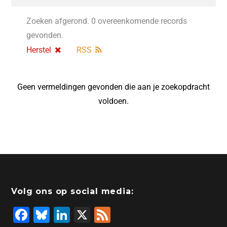
Zoeken afgerond. 0 overeenkomende records
gevonden.
Herstel
RSS
Geen vermeldingen gevonden die aan je zoekopdracht
voldoen.
Volg ons op social media:
F
Bl
Li
X
F