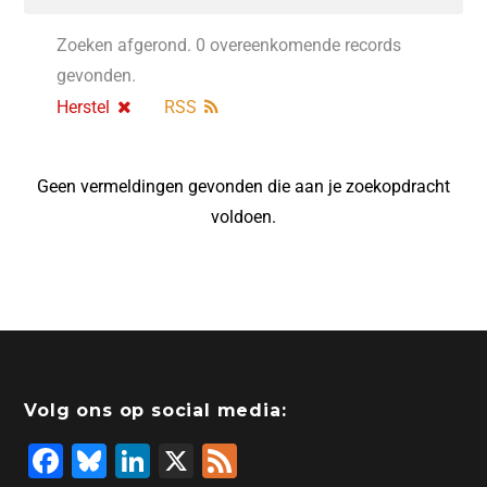
Zoeken afgerond. 0 overeenkomende records
gevonden.
Herstel
RSS
Geen vermeldingen gevonden die aan je zoekopdracht
voldoen.
Volg ons op social media:
F
Bl
Li
X
F