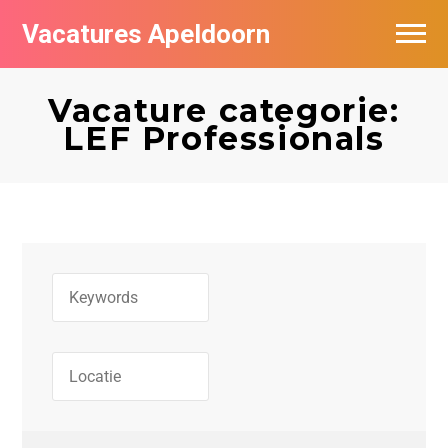
Vacatures Apeldoorn
Vacatures per bedrijf
Vacature categorie:
De populairste vacatures in Apeldoorn
LEF Professionals
Nieuwsbrief feed