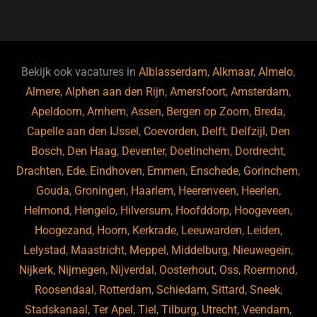
a
u
n
e
c
e
k
e
e
s
e
d
b
ky
dI
Bekijk ook vacatures in
Alblasserdam
,
Alkmaar
,
Almelo
,
o
n
Almere
,
Alphen aan den Rijn
,
Amersfoort
,
Amsterdam
,
Apeldoorn
,
Arnhem
,
Assen
,
Bergen op Zoom
,
Breda
,
o
Capelle aan den IJssel
,
Coevorden
,
Delft
,
Delfzijl
,
Den
k
Bosch
,
Den Haag
,
Deventer
,
Doetinchem
,
Dordrecht
,
Drachten
,
Ede
,
Eindhoven
,
Emmen
,
Enschede
,
Gorinchem
,
Gouda
,
Groningen
,
Haarlem
,
Heerenveen
,
Heerlen
,
Helmond
,
Hengelo
,
Hilversum
,
Hoofddorp
,
Hoogeveen
,
Hoogezand
,
Hoorn
,
Kerkrade
,
Leeuwarden
,
Leiden
,
Lelystad
,
Maastricht
,
Meppel
,
Middelburg
,
Nieuwegein
,
Nijkerk
,
Nijmegen
,
Nijverdal
,
Oosterhout
,
Oss
,
Roermond
,
Roosendaal
,
Rotterdam
,
Schiedam
,
Sittard
,
Sneek
,
Stadskanaal
,
Ter Apel
,
Tiel
,
Tilburg
,
Utrecht
,
Veendam
,