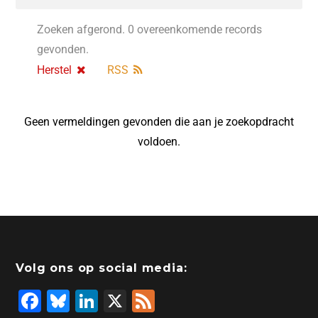
Zoeken afgerond. 0 overeenkomende records
gevonden.
Herstel
RSS
Geen vermeldingen gevonden die aan je zoekopdracht
voldoen.
Volg ons op social media:
F
Bl
Li
X
F