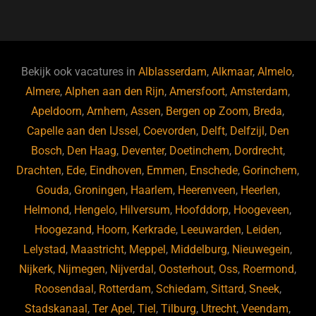
a
u
n
e
c
e
k
e
e
s
e
d
b
ky
dI
Bekijk ook vacatures in
Alblasserdam
,
Alkmaar
,
Almelo
,
o
n
Almere
,
Alphen aan den Rijn
,
Amersfoort
,
Amsterdam
,
Apeldoorn
,
Arnhem
,
Assen
,
Bergen op Zoom
,
Breda
,
o
Capelle aan den IJssel
,
Coevorden
,
Delft
,
Delfzijl
,
Den
k
Bosch
,
Den Haag
,
Deventer
,
Doetinchem
,
Dordrecht
,
Drachten
,
Ede
,
Eindhoven
,
Emmen
,
Enschede
,
Gorinchem
,
Gouda
,
Groningen
,
Haarlem
,
Heerenveen
,
Heerlen
,
Helmond
,
Hengelo
,
Hilversum
,
Hoofddorp
,
Hoogeveen
,
Hoogezand
,
Hoorn
,
Kerkrade
,
Leeuwarden
,
Leiden
,
Lelystad
,
Maastricht
,
Meppel
,
Middelburg
,
Nieuwegein
,
Nijkerk
,
Nijmegen
,
Nijverdal
,
Oosterhout
,
Oss
,
Roermond
,
Roosendaal
,
Rotterdam
,
Schiedam
,
Sittard
,
Sneek
,
Stadskanaal
,
Ter Apel
,
Tiel
,
Tilburg
,
Utrecht
,
Veendam
,