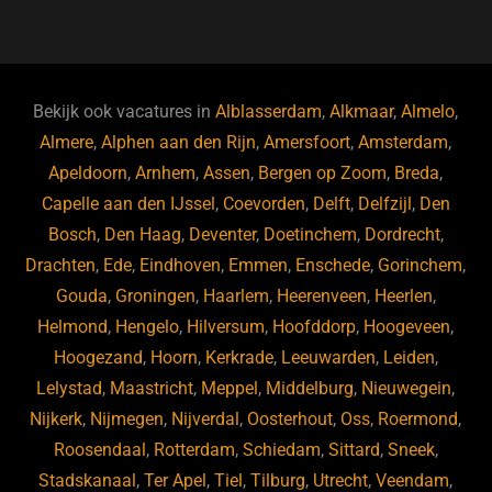
a
u
n
e
c
e
k
e
e
s
e
d
b
ky
dI
Bekijk ook vacatures in
Alblasserdam
,
Alkmaar
,
Almelo
,
o
n
Almere
,
Alphen aan den Rijn
,
Amersfoort
,
Amsterdam
,
Apeldoorn
,
Arnhem
,
Assen
,
Bergen op Zoom
,
Breda
,
o
Capelle aan den IJssel
,
Coevorden
,
Delft
,
Delfzijl
,
Den
k
Bosch
,
Den Haag
,
Deventer
,
Doetinchem
,
Dordrecht
,
Drachten
,
Ede
,
Eindhoven
,
Emmen
,
Enschede
,
Gorinchem
,
Gouda
,
Groningen
,
Haarlem
,
Heerenveen
,
Heerlen
,
Helmond
,
Hengelo
,
Hilversum
,
Hoofddorp
,
Hoogeveen
,
Hoogezand
,
Hoorn
,
Kerkrade
,
Leeuwarden
,
Leiden
,
Lelystad
,
Maastricht
,
Meppel
,
Middelburg
,
Nieuwegein
,
Nijkerk
,
Nijmegen
,
Nijverdal
,
Oosterhout
,
Oss
,
Roermond
,
Roosendaal
,
Rotterdam
,
Schiedam
,
Sittard
,
Sneek
,
Stadskanaal
,
Ter Apel
,
Tiel
,
Tilburg
,
Utrecht
,
Veendam
,