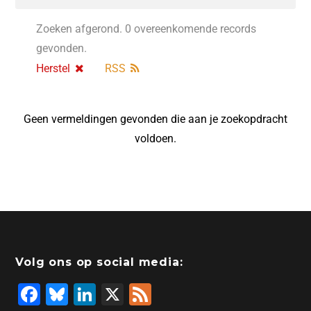
Zoeken afgerond. 0 overeenkomende records
gevonden.
Herstel
RSS
Geen vermeldingen gevonden die aan je zoekopdracht
voldoen.
Volg ons op social media:
F
Bl
Li
X
F