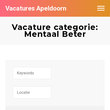
Vacatures Apeldoorn
Vacatures per bedrijf
Vacature categorie:
De populairste vacatures in Apeldoorn
Mentaal Beter
Nieuwsbrief feed