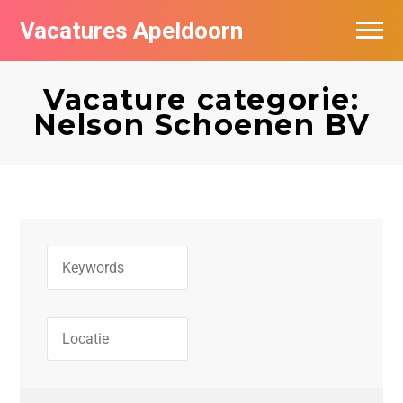
Vacatures Apeldoorn
Vacatures per bedrijf
Vacature categorie:
De populairste vacatures in Apeldoorn
Nelson Schoenen BV
Nieuwsbrief feed