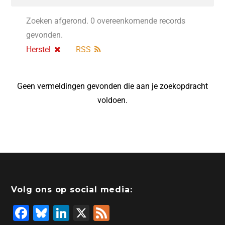
Zoeken afgerond. 0 overeenkomende records
gevonden.
Herstel
RSS
Geen vermeldingen gevonden die aan je zoekopdracht
voldoen.
Volg ons op social media:
F
Bl
Li
X
F