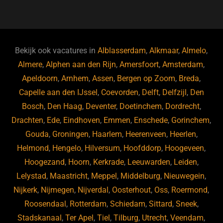
a
u
n
e
c
e
k
e
e
s
e
d
b
ky
dI
Bekijk ook vacatures in
Alblasserdam
,
Alkmaar
,
Almelo
,
o
n
Almere
,
Alphen aan den Rijn
,
Amersfoort
,
Amsterdam
,
Apeldoorn
,
Arnhem
,
Assen
,
Bergen op Zoom
,
Breda
,
o
Capelle aan den IJssel
,
Coevorden
,
Delft
,
Delfzijl
,
Den
k
Bosch
,
Den Haag
,
Deventer
,
Doetinchem
,
Dordrecht
,
Drachten
,
Ede
,
Eindhoven
,
Emmen
,
Enschede
,
Gorinchem
,
Gouda
,
Groningen
,
Haarlem
,
Heerenveen
,
Heerlen
,
Helmond
,
Hengelo
,
Hilversum
,
Hoofddorp
,
Hoogeveen
,
Hoogezand
,
Hoorn
,
Kerkrade
,
Leeuwarden
,
Leiden
,
Lelystad
,
Maastricht
,
Meppel
,
Middelburg
,
Nieuwegein
,
Nijkerk
,
Nijmegen
,
Nijverdal
,
Oosterhout
,
Oss
,
Roermond
,
Roosendaal
,
Rotterdam
,
Schiedam
,
Sittard
,
Sneek
,
Stadskanaal
,
Ter Apel
,
Tiel
,
Tilburg
,
Utrecht
,
Veendam
,