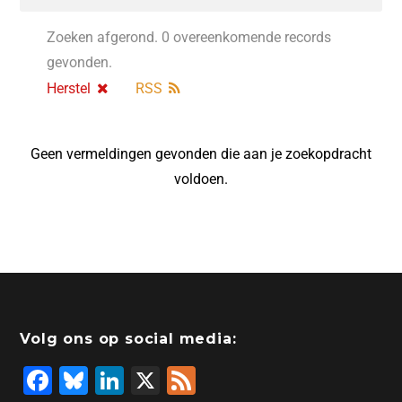
Zoeken afgerond. 0 overeenkomende records
gevonden.
Herstel
RSS
Geen vermeldingen gevonden die aan je zoekopdracht
voldoen.
Volg ons op social media:
F
Bl
Li
X
F