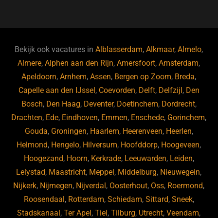
a
u
n
e
c
e
k
e
e
s
e
d
b
ky
dI
Bekijk ook vacatures in
Alblasserdam
,
Alkmaar
,
Almelo
,
o
n
Almere
,
Alphen aan den Rijn
,
Amersfoort
,
Amsterdam
,
Apeldoorn
,
Arnhem
,
Assen
,
Bergen op Zoom
,
Breda
,
o
Capelle aan den IJssel
,
Coevorden
,
Delft
,
Delfzijl
,
Den
k
Bosch
,
Den Haag
,
Deventer
,
Doetinchem
,
Dordrecht
,
Drachten
,
Ede
,
Eindhoven
,
Emmen
,
Enschede
,
Gorinchem
,
Gouda
,
Groningen
,
Haarlem
,
Heerenveen
,
Heerlen
,
Helmond
,
Hengelo
,
Hilversum
,
Hoofddorp
,
Hoogeveen
,
Hoogezand
,
Hoorn
,
Kerkrade
,
Leeuwarden
,
Leiden
,
Lelystad
,
Maastricht
,
Meppel
,
Middelburg
,
Nieuwegein
,
Nijkerk
,
Nijmegen
,
Nijverdal
,
Oosterhout
,
Oss
,
Roermond
,
Roosendaal
,
Rotterdam
,
Schiedam
,
Sittard
,
Sneek
,
Stadskanaal
,
Ter Apel
,
Tiel
,
Tilburg
,
Utrecht
,
Veendam
,