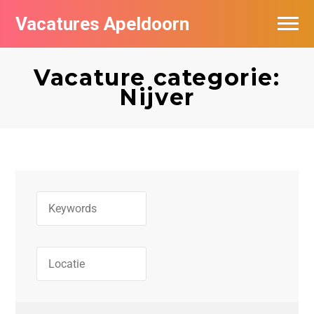
Vacatures Apeldoorn
Vacatures per bedrijf
Vacature categorie:
De populairste vacatures in Apeldoorn
Nijver
Nieuwsbrief feed