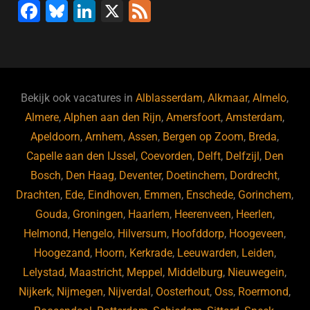
F
Bl
Li
X
F
a
u
n
e
c
e
k
e
e
s
e
d
b
ky
dI
Bekijk ook vacatures in
Alblasserdam
,
Alkmaar
,
Almelo
,
o
n
Almere
,
Alphen aan den Rijn
,
Amersfoort
,
Amsterdam
,
Apeldoorn
,
Arnhem
,
Assen
,
Bergen op Zoom
,
Breda
,
o
Capelle aan den IJssel
,
Coevorden
,
Delft
,
Delfzijl
,
Den
k
Bosch
,
Den Haag
,
Deventer
,
Doetinchem
,
Dordrecht
,
Drachten
,
Ede
,
Eindhoven
,
Emmen
,
Enschede
,
Gorinchem
,
Gouda
,
Groningen
,
Haarlem
,
Heerenveen
,
Heerlen
,
Helmond
,
Hengelo
,
Hilversum
,
Hoofddorp
,
Hoogeveen
,
Hoogezand
,
Hoorn
,
Kerkrade
,
Leeuwarden
,
Leiden
,
Lelystad
,
Maastricht
,
Meppel
,
Middelburg
,
Nieuwegein
,
Nijkerk
,
Nijmegen
,
Nijverdal
,
Oosterhout
,
Oss
,
Roermond
,