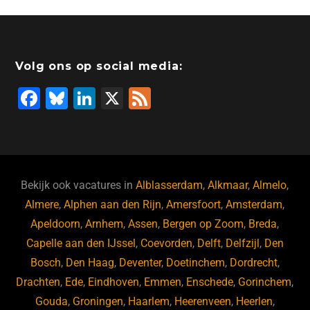
Volg ons op social media:
F
Bl
Li
X
F
a
u
n
e
c
e
k
e
e
s
e
d
b
ky
dI
Bekijk ook vacatures in
Alblasserdam
,
Alkmaar
,
Almelo
,
o
n
Almere
,
Alphen aan den Rijn
,
Amersfoort
,
Amsterdam
,
Apeldoorn
,
Arnhem
,
Assen
,
Bergen op Zoom
,
Breda
,
o
Capelle aan den IJssel
,
Coevorden
,
Delft
,
Delfzijl
,
Den
k
Bosch
,
Den Haag
,
Deventer
,
Doetinchem
,
Dordrecht
,
Drachten
,
Ede
,
Eindhoven
,
Emmen
,
Enschede
,
Gorinchem
,
Gouda
,
Groningen
,
Haarlem
,
Heerenveen
,
Heerlen
,