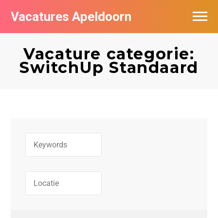
Vacatures Apeldoorn
Vacatures per bedrijf
Vacature categorie:
De populairste vacatures in Apeldoorn
SwitchUp Standaard
Nieuwsbrief feed