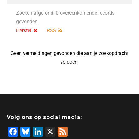
Zoeken afgerond. 0 overeenkomende records
gevonden.
Herstel
RSS
Geen vermeldingen gevonden die aan je zoekopdracht
voldoen.
Volg ons op social media:
F
Bl
Li
X
F