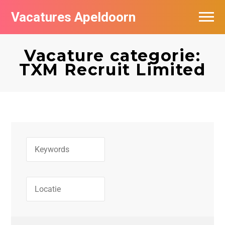
Vacatures Apeldoorn
Vacatures per bedrijf
Vacature categorie:
De populairste vacatures in Apeldoorn
TXM Recruit Limited
Nieuwsbrief feed