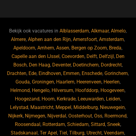
a
u
n
e
c
e
k
e
e
s
e
d
b
ky
dI
Bekijk ook vacatures in
Alblasserdam
,
Alkmaar
,
Almelo
,
o
n
Almere
,
Alphen aan den Rijn
,
Amersfoort
,
Amsterdam
,
Apeldoorn
,
Arnhem
,
Assen
,
Bergen op Zoom
,
Breda
,
o
Capelle aan den IJssel
,
Coevorden
,
Delft
,
Delfzijl
,
Den
k
Bosch
,
Den Haag
,
Deventer
,
Doetinchem
,
Dordrecht
,
Drachten
,
Ede
,
Eindhoven
,
Emmen
,
Enschede
,
Gorinchem
,
Gouda
,
Groningen
,
Haarlem
,
Heerenveen
,
Heerlen
,
Helmond
,
Hengelo
,
Hilversum
,
Hoofddorp
,
Hoogeveen
,
Hoogezand
,
Hoorn
,
Kerkrade
,
Leeuwarden
,
Leiden
,
Lelystad
,
Maastricht
,
Meppel
,
Middelburg
,
Nieuwegein
,
Nijkerk
,
Nijmegen
,
Nijverdal
,
Oosterhout
,
Oss
,
Roermond
,
Roosendaal
,
Rotterdam
,
Schiedam
,
Sittard
,
Sneek
,
Stadskanaal
,
Ter Apel
,
Tiel
,
Tilburg
,
Utrecht
,
Veendam
,