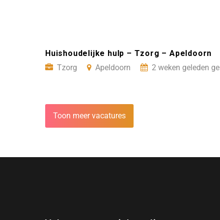
Huishoudelijke hulp – Tzorg – Apeldoorn
Tzorg
Apeldoorn
2 weken geleden ge
Toon meer vacatures