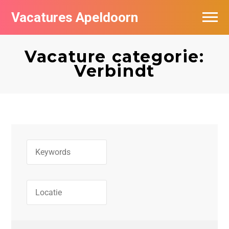
Vacatures Apeldoorn
Vacatures per bedrijf
Vacature categorie:
De populairste vacatures in Apeldoorn
Verbindt
Nieuwsbrief feed