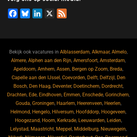
F
Bl
Li
X
F
a
u
n
e
c
e
k
e
e
s
e
d
b
ky
dI
Bekijk ook vacatures in
Alblasserdam
,
Alkmaar
,
Almelo
,
o
n
Almere
,
Alphen aan den Rijn
,
Amersfoort
,
Amsterdam
,
Apeldoorn
,
Arnhem
,
Assen
,
Bergen op Zoom
,
Breda
,
o
Capelle aan den IJssel
,
Coevorden
,
Delft
,
Delfzijl
,
Den
k
Bosch
,
Den Haag
,
Deventer
,
Doetinchem
,
Dordrecht
,
Drachten
,
Ede
,
Eindhoven
,
Emmen
,
Enschede
,
Gorinchem
,
Gouda
,
Groningen
,
Haarlem
,
Heerenveen
,
Heerlen
,
Helmond
,
Hengelo
,
Hilversum
,
Hoofddorp
,
Hoogeveen
,
Hoogezand
,
Hoorn
,
Kerkrade
,
Leeuwarden
,
Leiden
,
Lelystad
,
Maastricht
,
Meppel
,
Middelburg
,
Nieuwegein
,