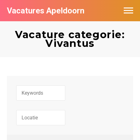
Vacatures Apeldoorn
Vacatures per bedrijf
Vacature categorie:
De populairste vacatures in Apeldoorn
Vivantus
Nieuwsbrief feed