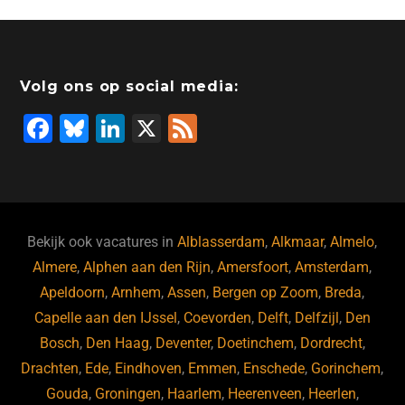
Volg ons op social media:
F
Bl
Li
X
F
a
u
n
e
c
e
k
e
e
s
e
d
b
ky
dI
Bekijk ook vacatures in
Alblasserdam
,
Alkmaar
,
Almelo
,
o
n
Almere
,
Alphen aan den Rijn
,
Amersfoort
,
Amsterdam
,
Apeldoorn
,
Arnhem
,
Assen
,
Bergen op Zoom
,
Breda
,
o
Capelle aan den IJssel
,
Coevorden
,
Delft
,
Delfzijl
,
Den
k
Bosch
,
Den Haag
,
Deventer
,
Doetinchem
,
Dordrecht
,
Drachten
,
Ede
,
Eindhoven
,
Emmen
,
Enschede
,
Gorinchem
,
Gouda
,
Groningen
,
Haarlem
,
Heerenveen
,
Heerlen
,