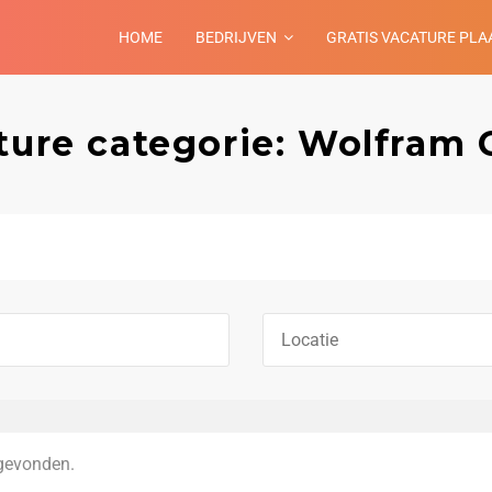
HOME
BEDRIJVEN
GRATIS VACATURE PLA
ture categorie: Wolfram 
gevonden.