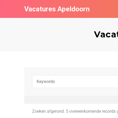
Vacatures Apeldoorn
Vaca
Zoeken afgerond. 5 overeenkomende records 