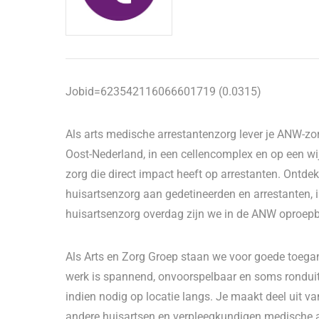
Jobid=623542116066601719 (0.0315)
Als arts medische arrestantenzorg lever je ANW-zor
Oost-Nederland, in een cellencomplex en op een wij
zorg die direct impact heeft op arrestanten. Ontd
huisartsenzorg aan gedetineerden en arrestanten, in
huisartsenzorg overdag zijn we in de ANW oproepba
Als Arts en Zorg Groep staan we voor goede toegan
werk is spannend, onvoorspelbaar en soms ronduit 
indien nodig op locatie langs. Je maakt deel uit v
andere huisartsen en verpleegkundigen medische a