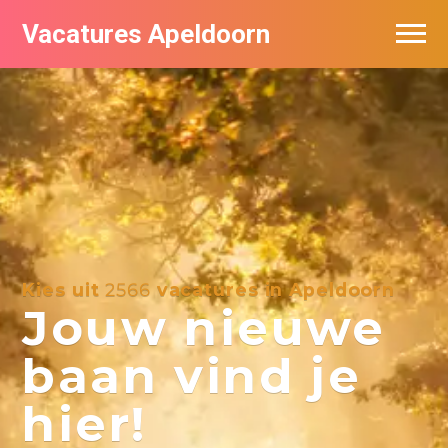
Vacatures Apeldoorn
Vacatures per bedrijf
De populairste vacatures in Apeldoorn
Nieuwsbrief feed
Kies uit
2566
vacatures in Apeldoorn
Jouw nieuwe
baan vind je
hier!