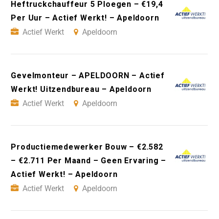
Heftruckchauffeur 5 Ploegen – €19,4
Per Uur – Actief Werkt! – Apeldoorn
Actief Werkt
Apeldoorn
Gevelmonteur – APELDOORN – Actief
Werkt! Uitzendbureau – Apeldoorn
Actief Werkt
Apeldoorn
Productiemedewerker Bouw – €2.582
– €2.711 Per Maand – Geen Ervaring –
Actief Werkt! – Apeldoorn
Actief Werkt
Apeldoorn