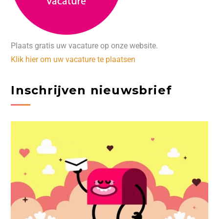
Plaats gratis uw vacature op onze website.
Klik hier om uw vacature te plaatsen
Inschrijven nieuwsbrief