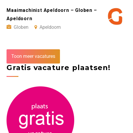
Maaimachinist Apeldoorn – Globen –
Apeldoorn
Globen
Apeldoorn
Toon meer vacatures
Gratis vacature plaatsen!