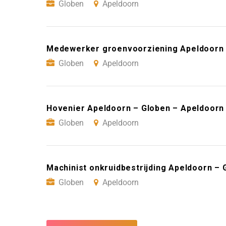
Globen
Apeldoorn
Medewerker groenvoorziening Apeldoorn 
Globen
Apeldoorn
Hovenier Apeldoorn – Globen – Apeldoorn
Globen
Apeldoorn
Machinist onkruidbestrijding Apeldoorn –
Globen
Apeldoorn