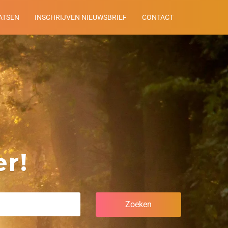
ATSEN
INSCHRIJVEN NIEUWSBRIEF
CONTACT
r!