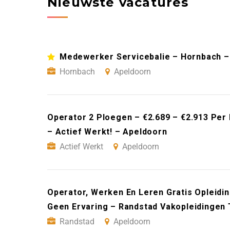
Nieuwste vacatures
Medewerker Servicebalie – Hornbach –
Hornbach
Apeldoorn
Operator 2 Ploegen – €2.689 – €2.913 Per
– Actief Werkt! – Apeldoorn
Actief Werkt
Apeldoorn
Operator, Werken En Leren Gratis Opleidin
Geen Ervaring – Randstad Vakopleidingen
Randstad
Apeldoorn