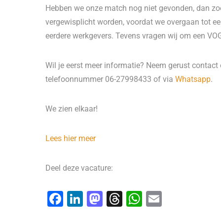
Hebben we onze match nog niet gevonden, dan zoek
vergewisplicht worden, voordat we overgaan tot een
eerdere werkgevers. Tevens vragen wij om een VOG
Wil je eerst meer informatie? Neem gerust contact
telefoonnummer 06-27998433 of via
Whatsapp
.
We zien elkaar!
Lees hier meer
Deel deze vacature:
F
Li
M
T
W
E
a
n
a
hr
h
m