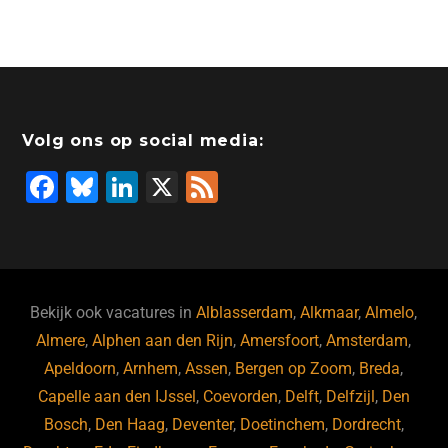
Volg ons op social media:
F
Bl
Li
X
F
a
u
n
e
c
e
k
e
e
s
e
d
b
ky
dI
Bekijk ook vacatures in
Alblasserdam
,
Alkmaar
,
Almelo
,
o
n
Almere
,
Alphen aan den Rijn
,
Amersfoort
,
Amsterdam
,
Apeldoorn
,
Arnhem
,
Assen
,
Bergen op Zoom
,
Breda
,
o
Capelle aan den IJssel
,
Coevorden
,
Delft
,
Delfzijl
,
Den
k
Bosch
,
Den Haag
,
Deventer
,
Doetinchem
,
Dordrecht
,