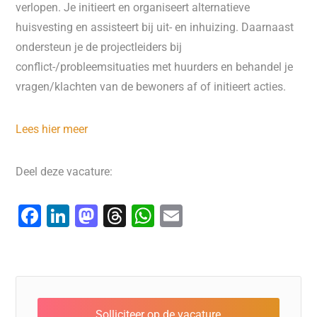
verlopen. Je initieert en organiseert alternatieve
huisvesting en assisteert bij uit- en inhuizing. Daarnaast
ondersteun je de projectleiders bij
conflict-/probleemsituaties met huurders en behandel je
vragen/klachten van de bewoners af of initieert acties.
Lees hier meer
Deel deze vacature:
F
Li
M
T
W
E
a
n
a
hr
h
m
c
k
st
e
at
ai
e
e
o
a
s
l
b
dI
d
d
A