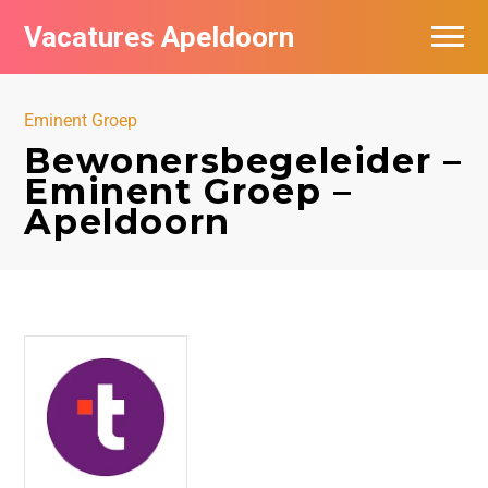
Vacatures Apeldoorn
Vacatures per bedrijf
Eminent Groep
De populairste vacatures in Apeldoorn
Bewonersbegeleider –
Eminent Groep –
Nieuwsbrief feed
Apeldoorn