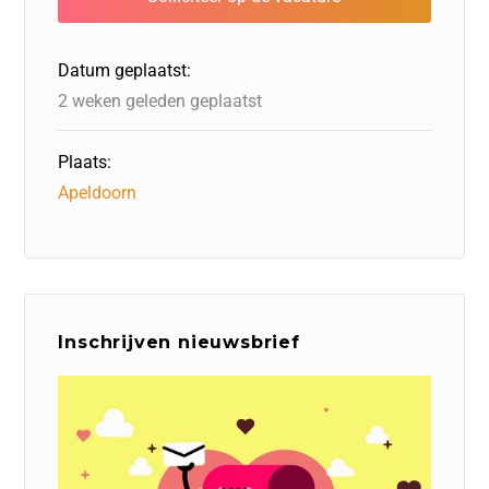
o
n
o
s
p
o
n
p
Datum geplaatst:
k
2 weken geleden geplaatst
Plaats:
Apeldoorn
Inschrijven nieuwsbrief