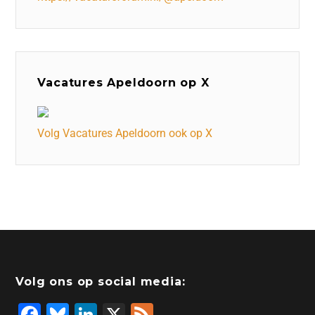
Vacatures Apeldoorn op X
Volg Vacatures Apeldoorn ook op X
Volg ons op social media:
F
Bl
Li
X
F