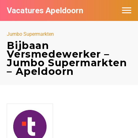
Vacatures Apeldoorn
Vacatures per bedrijf
Jumbo Supermarkten
De populairste vacatures in Apeldoorn
Bijbaan
Versmedewerker –
Nieuwsbrief feed
Jumbo Supermarkten
– Apeldoorn