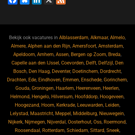
a
u
n
e
c
e
k
e
e
s
e
d
b
ky
dI
Bekijk ook vacatures in
Alblasserdam
,
Alkmaar
,
Almelo
,
o
n
Almere
,
Alphen aan den Rijn
,
Amersfoort
,
Amsterdam
,
Apeldoorn
,
Arnhem
,
Assen
,
Bergen op Zoom
,
Breda
,
o
Capelle aan den IJssel
,
Coevorden
,
Delft
,
Delfzijl
,
Den
k
Bosch
,
Den Haag
,
Deventer
,
Doetinchem
,
Dordrecht
,
Drachten
,
Ede
,
Eindhoven
,
Emmen
,
Enschede
,
Gorinchem
,
Gouda
,
Groningen
,
Haarlem
,
Heerenveen
,
Heerlen
,
Helmond
,
Hengelo
,
Hilversum
,
Hoofddorp
,
Hoogeveen
,
Hoogezand
,
Hoorn
,
Kerkrade
,
Leeuwarden
,
Leiden
,
Lelystad
,
Maastricht
,
Meppel
,
Middelburg
,
Nieuwegein
,
Nijkerk
,
Nijmegen
,
Nijverdal
,
Oosterhout
,
Oss
,
Roermond
,
Roosendaal
,
Rotterdam
,
Schiedam
,
Sittard
,
Sneek
,