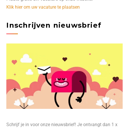
Klik hier om uw vacature te plaatsen
Inschrijven nieuwsbrief
Schrijf je in voor onze nieuwsbrief! Je ontvangt dan 1 x