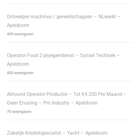
Ontwerper machines / gereedschappen – NLwerkt –
Apeldoorn
499 weergaven
Operator Food 2 ploegendienst – Synsel Techniek –
Apeldoorn
435 weergaven
Allround Operator Productie – Tot €4.200 Per Maand –
Geen Ervaring – Pro Industry – Apeldoorn
70 weergaven
Zakelijk Kredietspecialist – Yacht – Apeldoorn