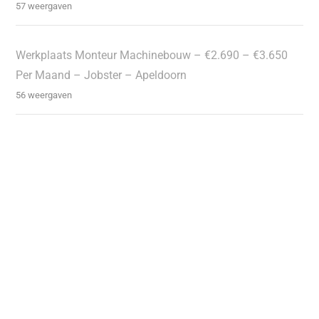
57 weergaven
Werkplaats Monteur Machinebouw – €2.690 – €3.650
Per Maand – Jobster – Apeldoorn
56 weergaven