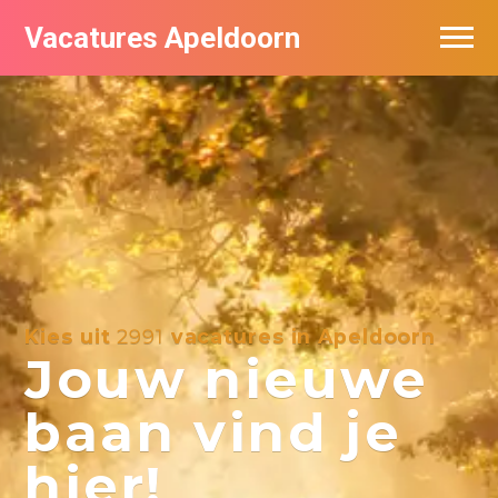
Vacatures Apeldoorn
Vacatures per bedrijf
De populairste vacatures in Apeldoorn
Nieuwsbrief feed
Kies uit
2991
vacatures in Apeldoorn
Jouw nieuwe
baan vind je
hier!