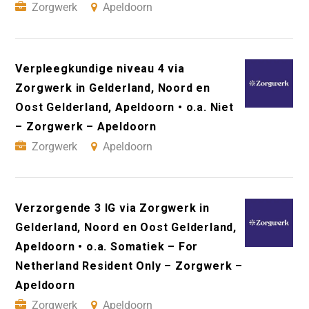
Zorgwerk
Apeldoorn
Verpleegkundige niveau 4 via
Zorgwerk in Gelderland, Noord en
Oost Gelderland, Apeldoorn • o.a. Niet
– Zorgwerk – Apeldoorn
Zorgwerk
Apeldoorn
Verzorgende 3 IG via Zorgwerk in
Gelderland, Noord en Oost Gelderland,
Apeldoorn • o.a. Somatiek – For
Netherland Resident Only – Zorgwerk –
Apeldoorn
Zorgwerk
Apeldoorn