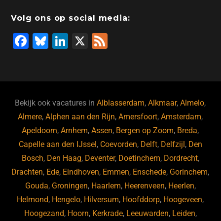
Volg ons op social media:
F
Bl
Li
X
F
a
u
n
e
c
e
k
e
e
s
e
d
b
ky
dI
Bekijk ook vacatures in
Alblasserdam
,
Alkmaar
,
Almelo
,
o
n
Almere
,
Alphen aan den Rijn
,
Amersfoort
,
Amsterdam
,
Apeldoorn
,
Arnhem
,
Assen
,
Bergen op Zoom
,
Breda
,
o
Capelle aan den IJssel
,
Coevorden
,
Delft
,
Delfzijl
,
Den
k
Bosch
,
Den Haag
,
Deventer
,
Doetinchem
,
Dordrecht
,
Drachten
,
Ede
,
Eindhoven
,
Emmen
,
Enschede
,
Gorinchem
,
Gouda
,
Groningen
,
Haarlem
,
Heerenveen
,
Heerlen
,
Helmond
,
Hengelo
,
Hilversum
,
Hoofddorp
,
Hoogeveen
,
Hoogezand
,
Hoorn
,
Kerkrade
,
Leeuwarden
,
Leiden
,