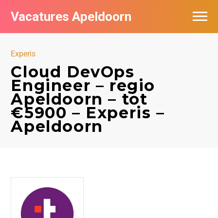
Vacatures Apeldoorn
Vacatures per bedrijf
Experis
De populairste vacatures in Apeldoorn
Cloud DevOps
Engineer – regio
Nieuwsbrief feed
Apeldoorn – tot
€5900 – Experis –
Apeldoorn