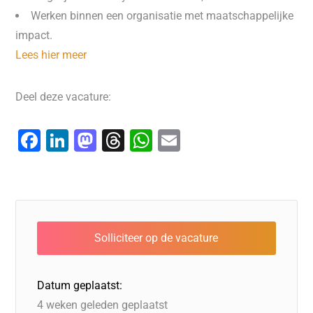
Werken binnen een organisatie met maatschappelijke
impact.
Lees hier meer
Deel deze vacature:
F
Li
M
T
W
E
a
n
a
hr
h
m
c
k
st
e
at
ai
e
e
o
a
s
l
b
dI
d
d
A
o
n
o
s
p
o
n
p
Datum geplaatst:
k
4 weken geleden geplaatst