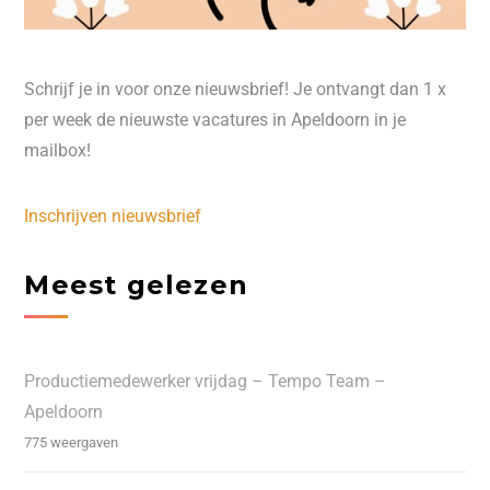
Schrijf je in voor onze nieuwsbrief! Je ontvangt dan 1 x
per week de nieuwste vacatures in Apeldoorn in je
mailbox!
Inschrijven nieuwsbrief
Meest gelezen
Productiemedewerker vrijdag – Tempo Team –
Apeldoorn
775 weergaven