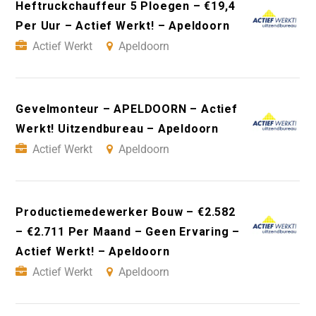
Heftruckchauffeur 5 Ploegen – €19,4
Per Uur – Actief Werkt! – Apeldoorn
Actief Werkt
Apeldoorn
Gevelmonteur – APELDOORN – Actief
Werkt! Uitzendbureau – Apeldoorn
Actief Werkt
Apeldoorn
Productiemedewerker Bouw – €2.582
– €2.711 Per Maand – Geen Ervaring –
Actief Werkt! – Apeldoorn
Actief Werkt
Apeldoorn