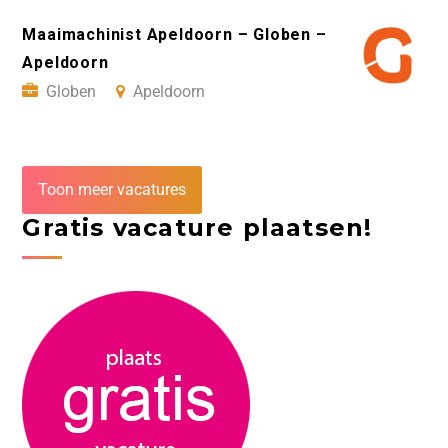
Maaimachinist Apeldoorn – Globen –
Apeldoorn
Globen
Apeldoorn
Toon meer vacatures
Gratis vacature plaatsen!