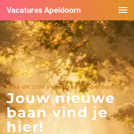
Vacatures Apeldoorn
Vacatures per bedrijf
De populairste vacatures in Apeldoorn
Nieuwsbrief feed
Kies uit
2566
vacatures in Apeldoorn
Jouw nieuwe
baan vind je
hier!