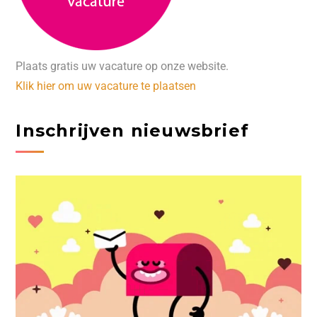
Plaats gratis uw vacature op onze website.
Klik hier om uw vacature te plaatsen
Inschrijven nieuwsbrief