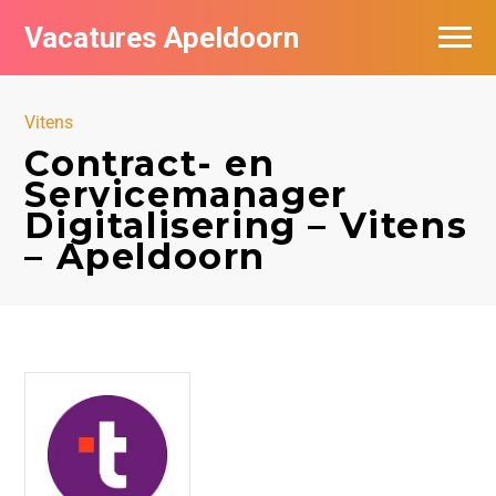
Vacatures Apeldoorn
Vacatures per bedrijf
Vitens
De populairste vacatures in Apeldoorn
Contract- en
Servicemanager
Nieuwsbrief feed
Digitalisering – Vitens
– Apeldoorn