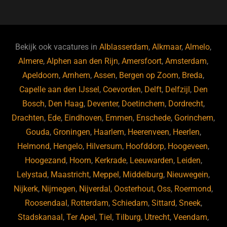
c
e
k
e
e
s
e
d
b
ky
dI
Bekijk ook vacatures in
Alblasserdam
,
Alkmaar
,
Almelo
,
o
n
Almere
,
Alphen aan den Rijn
,
Amersfoort
,
Amsterdam
,
Apeldoorn
,
Arnhem
,
Assen
,
Bergen op Zoom
,
Breda
,
o
Capelle aan den IJssel
,
Coevorden
,
Delft
,
Delfzijl
,
Den
k
Bosch
,
Den Haag
,
Deventer
,
Doetinchem
,
Dordrecht
,
Drachten
,
Ede
,
Eindhoven
,
Emmen
,
Enschede
,
Gorinchem
,
Gouda
,
Groningen
,
Haarlem
,
Heerenveen
,
Heerlen
,
Helmond
,
Hengelo
,
Hilversum
,
Hoofddorp
,
Hoogeveen
,
Hoogezand
,
Hoorn
,
Kerkrade
,
Leeuwarden
,
Leiden
,
Lelystad
,
Maastricht
,
Meppel
,
Middelburg
,
Nieuwegein
,
Nijkerk
,
Nijmegen
,
Nijverdal
,
Oosterhout
,
Oss
,
Roermond
,
Roosendaal
,
Rotterdam
,
Schiedam
,
Sittard
,
Sneek
,
Stadskanaal
,
Ter Apel
,
Tiel
,
Tilburg
,
Utrecht
,
Veendam
,