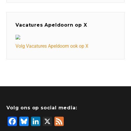
Vacatures Apeldoorn op X
Volg Vacatures Apeldoorn ook op X
Volg ons op social media:
F
Bl
Li
X
F
a
u
n
e