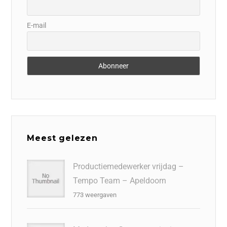
E-mail
Meest gelezen
Productiemedewerker vrijdag –
Tempo Team – Apeldoorn
773 weergaven