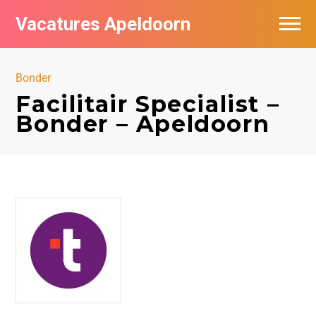
Vacatures Apeldoorn
Vacatures per bedrijf
Bonder
De populairste vacatures in Apeldoorn
Facilitair Specialist –
Bonder – Apeldoorn
Nieuwsbrief feed