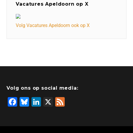
Vacatures Apeldoorn op X
Volg Vacatures Apeldoorn ook op X
Volg ons op social media:
F
Bl
Li
X
F
a
u
n
e
c
e
k
e
e
s
e
d