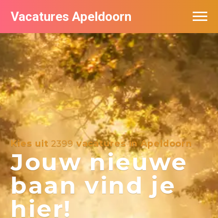
Vacatures Apeldoorn
Vacatures per bedrijf
De populairste vacatures in Apeldoorn
Nieuwsbrief feed
Kies uit
2399
vacatures in Apeldoorn
Jouw nieuwe
baan vind je
hier!