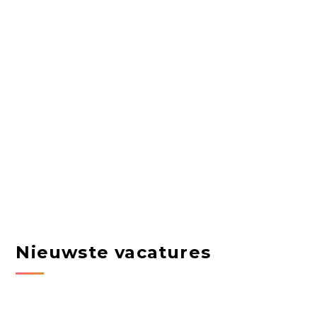
Nieuwste vacatures