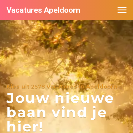
Vacatures Apeldoorn
Vacatures per bedrijf
De populairste vacatures in Apeldoorn
Nieuwsbrief feed
Kies uit
2678
vacatures in Apeldoorn
Jouw nieuwe
baan vind je
hier!