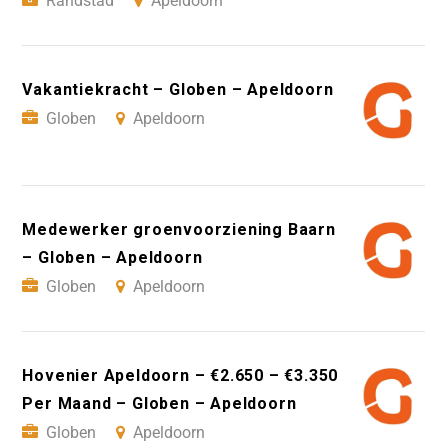
Randstad
Apeldoorn
Vakantiekracht – Globen – Apeldoorn
Globen
Apeldoorn
Medewerker groenvoorziening Baarn
– Globen – Apeldoorn
Globen
Apeldoorn
Hovenier Apeldoorn – €2.650 – €3.350
Per Maand – Globen – Apeldoorn
Globen
Apeldoorn