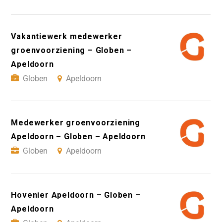
Vakantiewerk medewerker
groenvoorziening – Globen –
Apeldoorn
Globen
Apeldoorn
Medewerker groenvoorziening
Apeldoorn – Globen – Apeldoorn
Globen
Apeldoorn
Hovenier Apeldoorn – Globen –
Apeldoorn