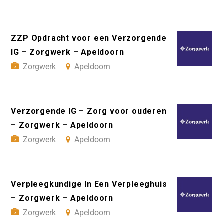
ZZP Opdracht voor een Verzorgende
IG – Zorgwerk – Apeldoorn
Zorgwerk
Apeldoorn
Verzorgende IG – Zorg voor ouderen
– Zorgwerk – Apeldoorn
Zorgwerk
Apeldoorn
Verpleegkundige In Een Verpleeghuis
– Zorgwerk – Apeldoorn
Zorgwerk
Apeldoorn