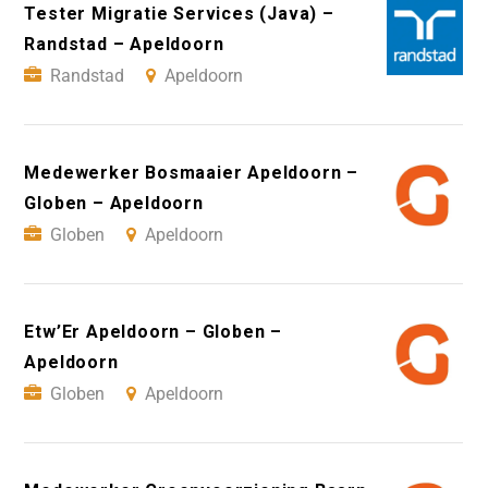
Tester Migratie Services (Java) –
Randstad – Apeldoorn
Randstad
Apeldoorn
Medewerker Bosmaaier Apeldoorn –
Globen – Apeldoorn
Globen
Apeldoorn
Etw’Er Apeldoorn – Globen –
Apeldoorn
Globen
Apeldoorn