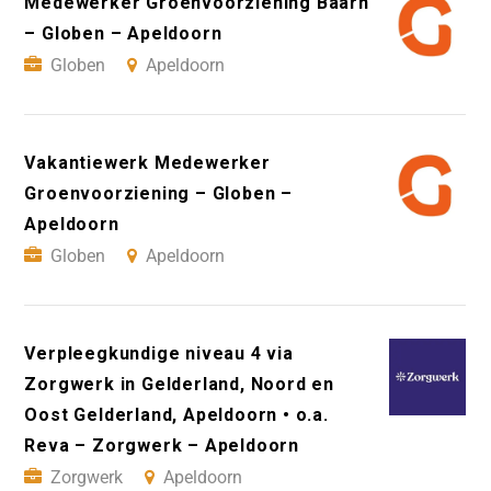
Medewerker Groenvoorziening Baarn
– Globen – Apeldoorn
Globen
Apeldoorn
Vakantiewerk Medewerker
Groenvoorziening – Globen –
Apeldoorn
Globen
Apeldoorn
Verpleegkundige niveau 4 via
Zorgwerk in Gelderland, Noord en
Oost Gelderland, Apeldoorn • o.a.
Reva – Zorgwerk – Apeldoorn
Zorgwerk
Apeldoorn