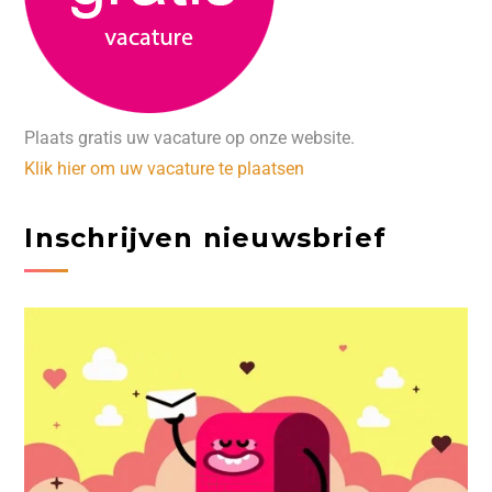
Plaats gratis uw vacature op onze website.
Klik hier om uw vacature te plaatsen
Inschrijven nieuwsbrief