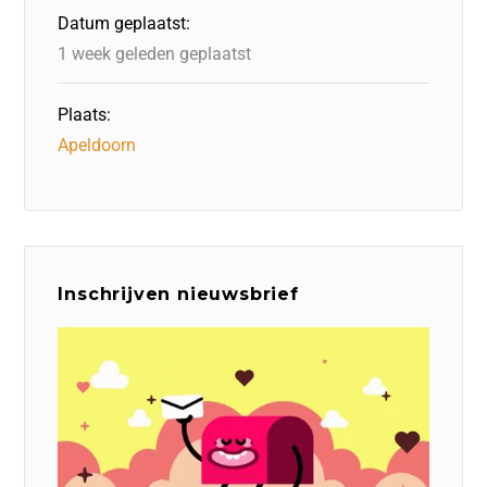
o
n
p
Datum geplaatst:
k
1 week geleden geplaatst
Plaats:
Apeldoorn
Inschrijven nieuwsbrief