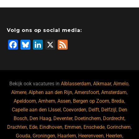
Volg ons op social media:
F
Bl
Li
X
F
a
u
n
e
c
e
k
e
e
s
e
d
b
ky
dI
Bekijk ook vacatures in
Alblasserdam
,
Alkmaar
,
Almelo
,
o
n
Almere
,
Alphen aan den Rijn
,
Amersfoort
,
Amsterdam
,
Apeldoorn
,
Arnhem
,
Assen
,
Bergen op Zoom
,
Breda
,
o
Capelle aan den IJssel
,
Coevorden
,
Delft
,
Delfzijl
,
Den
k
Bosch
,
Den Haag
,
Deventer
,
Doetinchem
,
Dordrecht
,
Drachten
,
Ede
,
Eindhoven
,
Emmen
,
Enschede
,
Gorinchem
,
Gouda
,
Groningen
,
Haarlem
,
Heerenveen
,
Heerlen
,