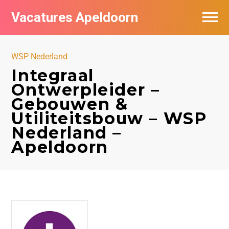
Vacatures Apeldoorn
Vacatures per bedrijf
WSP Nederland
De populairste vacatures in Apeldoorn
Integraal
Ontwerpleider –
Nieuwsbrief feed
Gebouwen &
Utiliteitsbouw – WSP
Nederland –
Apeldoorn