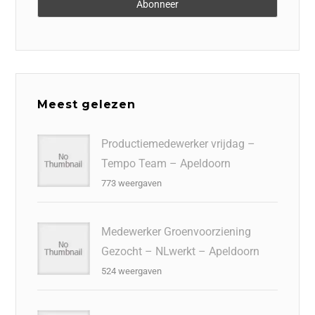
Meest gelezen
Productiemedewerker vrijdag –
Tempo Team – Apeldoorn
773 weergaven
Medewerker Groenvoorziening
Gezocht – NLwerkt – Apeldoorn
524 weergaven