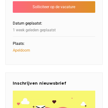
b
dI
d
d
A
o
n
o
s
p
o
n
p
Datum geplaatst:
k
1 week geleden geplaatst
Plaats:
Apeldoorn
Inschrijven nieuwsbrief