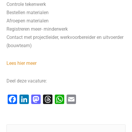
Controle tekenwerk
Bestellen materialen
Afroepen materialen
Registreren meer- minderwerk
Contact met projectleider, werkvoorbereider en uitvoerder
(bouwteam)
Lees hier meer
Deel deze vacature:
F
Li
M
T
W
E
a
n
a
hr
h
m
c
k
st
e
at
ai
e
e
o
a
s
l