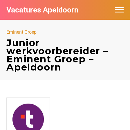
Vacatures Apeldoorn
Vacatures per bedrijf
Eminent Groep
De populairste vacatures in Apeldoorn
Junior
werkvoorbereider –
Nieuwsbrief feed
Eminent Groep –
Apeldoorn