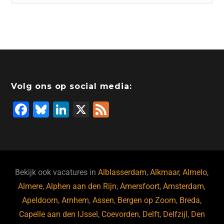
Volg ons op social media:
F
Bl
Li
X
F
a
u
n
e
c
e
k
e
e
s
e
d
b
ky
dI
Bekijk ook vacatures in
Alblasserdam
,
Alkmaar
,
Almelo
,
o
n
Almere
,
Alphen aan den Rijn
,
Amersfoort
,
Amsterdam
,
Apeldoorn
,
Arnhem
,
Assen
,
Bergen op Zoom
,
Breda
,
o
Capelle aan den IJssel
,
Coevorden
,
Delft
,
Delfzijl
,
Den
k