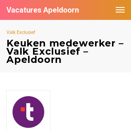
Vacatures Apeldoorn
Vacatures per bedrijf
Valk Exclusief
De populairste vacatures in Apeldoorn
Keuken medewerker –
Valk Exclusief –
Nieuwsbrief feed
Apeldoorn