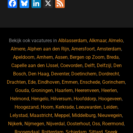
F
Bl
Li
X
F
a
u
n
e
c
e
k
e
e
s
e
d
b
ky
dI
Bekijk ook vacatures in
Alblasserdam
,
Alkmaar
,
Almelo
,
o
n
Almere
,
Alphen aan den Rijn
,
Amersfoort
,
Amsterdam
,
Apeldoorn
,
Arnhem
,
Assen
,
Bergen op Zoom
,
Breda
,
o
Capelle aan den IJssel
,
Coevorden
,
Delft
,
Delfzijl
,
Den
k
Bosch
,
Den Haag
,
Deventer
,
Doetinchem
,
Dordrecht
,
Drachten
,
Ede
,
Eindhoven
,
Emmen
,
Enschede
,
Gorinchem
,
Gouda
,
Groningen
,
Haarlem
,
Heerenveen
,
Heerlen
,
Helmond
,
Hengelo
,
Hilversum
,
Hoofddorp
,
Hoogeveen
,
Hoogezand
,
Hoorn
,
Kerkrade
,
Leeuwarden
,
Leiden
,
Lelystad
,
Maastricht
,
Meppel
,
Middelburg
,
Nieuwegein
,
Nijkerk
,
Nijmegen
,
Nijverdal
,
Oosterhout
,
Oss
,
Roermond
,
Roosendaal
,
Rotterdam
,
Schiedam
,
Sittard
,
Sneek
,