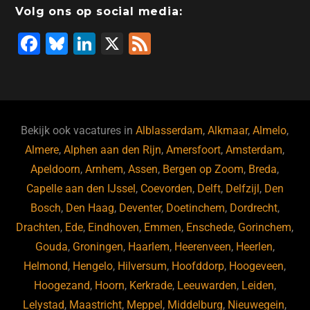
Volg ons op social media:
F
Bl
Li
X
F
a
u
n
e
c
e
k
e
e
s
e
d
b
ky
dI
Bekijk ook vacatures in
Alblasserdam
,
Alkmaar
,
Almelo
,
o
n
Almere
,
Alphen aan den Rijn
,
Amersfoort
,
Amsterdam
,
Apeldoorn
,
Arnhem
,
Assen
,
Bergen op Zoom
,
Breda
,
o
Capelle aan den IJssel
,
Coevorden
,
Delft
,
Delfzijl
,
Den
k
Bosch
,
Den Haag
,
Deventer
,
Doetinchem
,
Dordrecht
,
Drachten
,
Ede
,
Eindhoven
,
Emmen
,
Enschede
,
Gorinchem
,
Gouda
,
Groningen
,
Haarlem
,
Heerenveen
,
Heerlen
,
Helmond
,
Hengelo
,
Hilversum
,
Hoofddorp
,
Hoogeveen
,
Hoogezand
,
Hoorn
,
Kerkrade
,
Leeuwarden
,
Leiden
,
Lelystad
,
Maastricht
,
Meppel
,
Middelburg
,
Nieuwegein
,