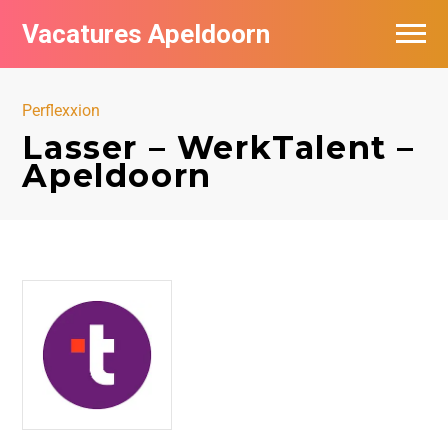
Vacatures Apeldoorn
Vacatures per bedrijf
Perflexxion
De populairste vacatures in Apeldoorn
Lasser – WerkTalent –
Apeldoorn
Nieuwsbrief feed