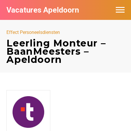
Vacatures Apeldoorn
Vacatures per bedrijf
Effect Personeelsdiensten
De populairste vacatures in Apeldoorn
Leerling Monteur –
BaanMeesters –
Nieuwsbrief feed
Apeldoorn