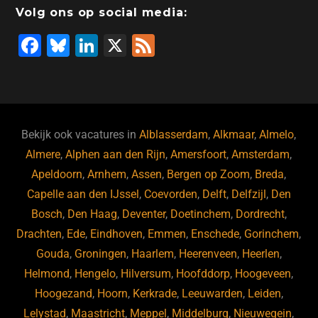
Volg ons op social media:
F
Bl
Li
X
F
a
u
n
e
c
e
k
e
e
s
e
d
b
ky
dI
Bekijk ook vacatures in
Alblasserdam
,
Alkmaar
,
Almelo
,
o
n
Almere
,
Alphen aan den Rijn
,
Amersfoort
,
Amsterdam
,
Apeldoorn
,
Arnhem
,
Assen
,
Bergen op Zoom
,
Breda
,
o
Capelle aan den IJssel
,
Coevorden
,
Delft
,
Delfzijl
,
Den
k
Bosch
,
Den Haag
,
Deventer
,
Doetinchem
,
Dordrecht
,
Drachten
,
Ede
,
Eindhoven
,
Emmen
,
Enschede
,
Gorinchem
,
Gouda
,
Groningen
,
Haarlem
,
Heerenveen
,
Heerlen
,
Helmond
,
Hengelo
,
Hilversum
,
Hoofddorp
,
Hoogeveen
,
Hoogezand
,
Hoorn
,
Kerkrade
,
Leeuwarden
,
Leiden
,
Lelystad
,
Maastricht
,
Meppel
,
Middelburg
,
Nieuwegein
,