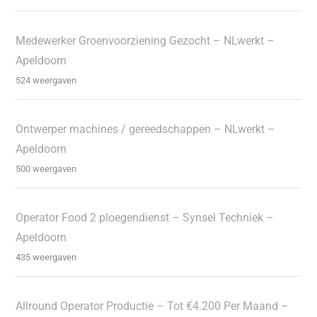
Medewerker Groenvoorziening Gezocht – NLwerkt –
Apeldoorn
524 weergaven
Ontwerper machines / gereedschappen – NLwerkt –
Apeldoorn
500 weergaven
Operator Food 2 ploegendienst – Synsel Techniek –
Apeldoorn
435 weergaven
Allround Operator Productie – Tot €4.200 Per Maand –