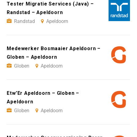
Tester Migratie Services (Java) –
Randstad – Apeldoorn
Randstad
Apeldoorn
Medewerker Bosmaaier Apeldoorn –
Globen – Apeldoorn
Globen
Apeldoorn
Etw’Er Apeldoorn – Globen –
Apeldoorn
Globen
Apeldoorn