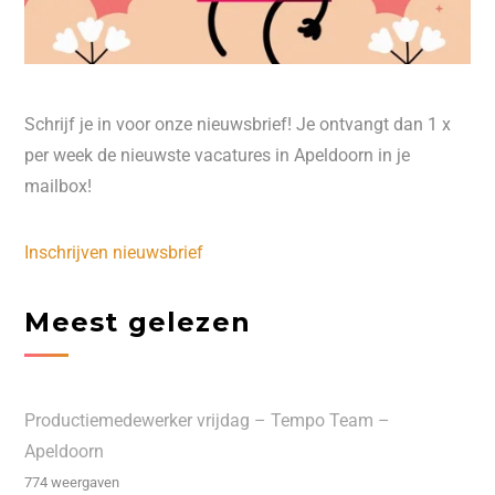
Schrijf je in voor onze nieuwsbrief! Je ontvangt dan 1 x
per week de nieuwste vacatures in Apeldoorn in je
mailbox!
Inschrijven nieuwsbrief
Meest gelezen
Productiemedewerker vrijdag – Tempo Team –
Apeldoorn
774 weergaven