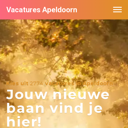
Vacatures Apeldoorn
Vacatures per bedrijf
De populairste vacatures in Apeldoorn
Nieuwsbrief feed
Kies uit
2774
vacatures in Apeldoorn
Jouw nieuwe
baan vind je
hier!