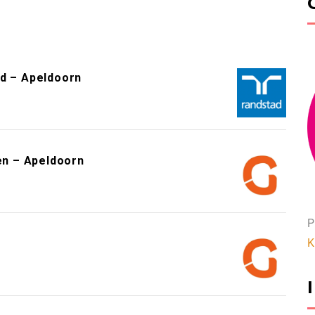
ad – Apeldoorn
n – Apeldoorn
P
K