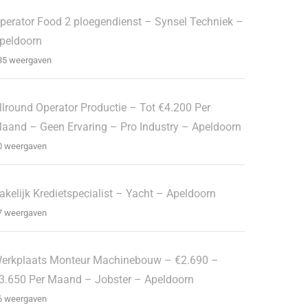
perator Food 2 ploegendienst – Synsel Techniek –
peldoorn
35 weergaven
llround Operator Productie – Tot €4.200 Per
aand – Geen Ervaring – Pro Industry – Apeldoorn
0 weergaven
akelijk Kredietspecialist – Yacht – Apeldoorn
7 weergaven
erkplaats Monteur Machinebouw – €2.690 –
3.650 Per Maand – Jobster – Apeldoorn
6 weergaven