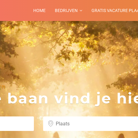
HOME
BEDRIJVEN
GRATIS VACATURE PLA
rn
baan vind je hie