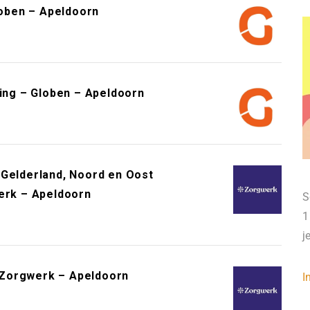
oben – Apeldoorn
ng – Globen – Apeldoorn
 Gelderland, Noord en Oost
werk – Apeldoorn
S
1
j
 Zorgwerk – Apeldoorn
I