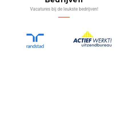
Vacatures bij de leukste bedrijven!