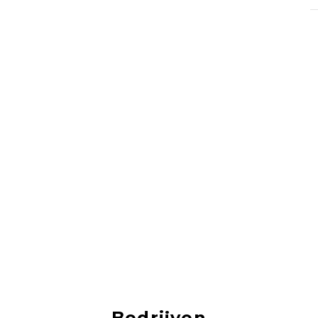
Bedrijven