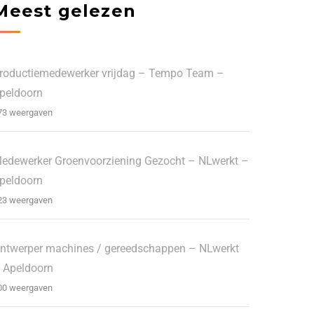
Meest gelezen
roductiemedewerker vrijdag – Tempo Team –
peldoorn
73 weergaven
edewerker Groenvoorziening Gezocht – NLwerkt –
peldoorn
23 weergaven
ntwerper machines / gereedschappen – NLwerkt
 Apeldoorn
00 weergaven