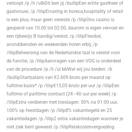
verloopt /p /li /ulbDit ben jij /bullipEen echte gastheer of
gastvrouw; /p /lilipErvaring in horeca,hospitality of retail
is een plus, maar geen vereiste /p /lilipOns casino is
geopend van 10.00 tot 02:00, daarom is eigen vervoer en
een rijbewijs B handig/vereist; /p /lilipFlexibel,
avonddiensten en weekenden horen erbij; /p
/lilipBeheersing van de Nederlandse taal is vereist voor
de functie; /p /lilipAanvragen van een VOG is onderdeel
van de procedure /p /li /ul bbWat wij jou bieden: /b
/bullipStartsalaris van €2.609 bruto per maand op
fulltime basis* /p /lilip€15,05 bruto per uur /p /lilipEen
fulltime of parttime contract (24–40 uur per week) /p
/lilipExtra verdienen met toeslagen: 50% na 01:00 uur,
100% op feestdagen /p /lilip8% vakantiegeld en 25
vakantiedagen /p /lilip2 extra vakantiedagen wanneer je
niet ziek bent geweest /p /lilipReiskostenvergoeding