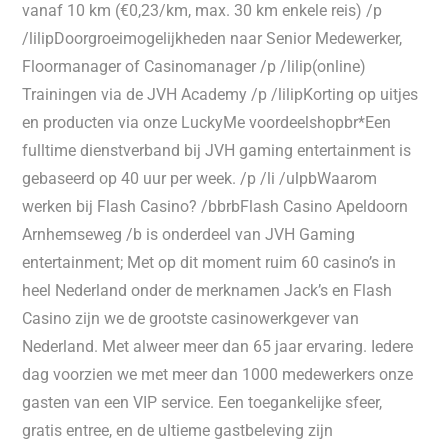
vanaf 10 km (€0,23/km, max. 30 km enkele reis) /p
/lilipDoorgroeimogelijkheden naar Senior Medewerker,
Floormanager of Casinomanager /p /lilip(online)
Trainingen via de JVH Academy /p /lilipKorting op uitjes
en producten via onze LuckyMe voordeelshopbr*Een
fulltime dienstverband bij JVH gaming entertainment is
gebaseerd op 40 uur per week. /p /li /ulpbWaarom
werken bij Flash Casino? /bbrbFlash Casino Apeldoorn
Arnhemseweg /b is onderdeel van JVH Gaming
entertainment; Met op dit moment ruim 60 casino’s in
heel Nederland onder de merknamen Jack’s en Flash
Casino zijn we de grootste casinowerkgever van
Nederland. Met alweer meer dan 65 jaar ervaring. Iedere
dag voorzien we met meer dan 1000 medewerkers onze
gasten van een VIP service. Een toegankelijke sfeer,
gratis entree, en de ultieme gastbeleving zijn