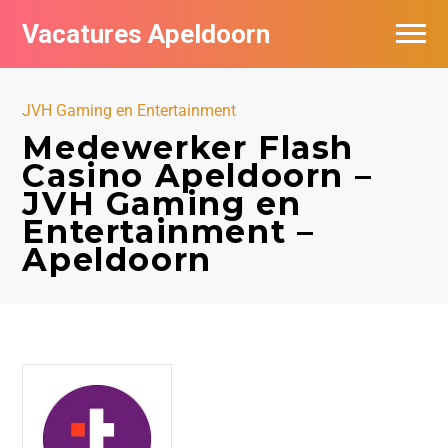
Vacatures Apeldoorn
Vacatures per bedrijf
JVH Gaming en Entertainment
De populairste vacatures in Apeldoorn
Medewerker Flash
Casino Apeldoorn –
Nieuwsbrief feed
JVH Gaming en
Entertainment –
Apeldoorn