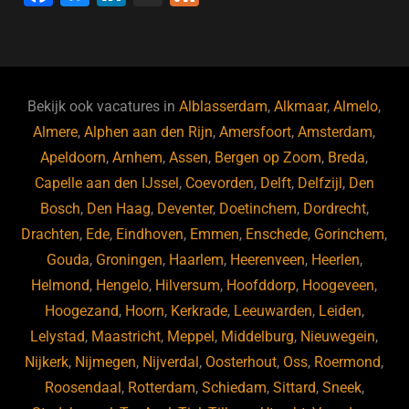
a
u
n
e
c
e
k
e
e
s
e
d
b
ky
dI
Bekijk ook vacatures in
Alblasserdam
,
Alkmaar
,
Almelo
,
o
n
Almere
,
Alphen aan den Rijn
,
Amersfoort
,
Amsterdam
,
Apeldoorn
,
Arnhem
,
Assen
,
Bergen op Zoom
,
Breda
,
o
Capelle aan den IJssel
,
Coevorden
,
Delft
,
Delfzijl
,
Den
k
Bosch
,
Den Haag
,
Deventer
,
Doetinchem
,
Dordrecht
,
Drachten
,
Ede
,
Eindhoven
,
Emmen
,
Enschede
,
Gorinchem
,
Gouda
,
Groningen
,
Haarlem
,
Heerenveen
,
Heerlen
,
Helmond
,
Hengelo
,
Hilversum
,
Hoofddorp
,
Hoogeveen
,
Hoogezand
,
Hoorn
,
Kerkrade
,
Leeuwarden
,
Leiden
,
Lelystad
,
Maastricht
,
Meppel
,
Middelburg
,
Nieuwegein
,
Nijkerk
,
Nijmegen
,
Nijverdal
,
Oosterhout
,
Oss
,
Roermond
,
Roosendaal
,
Rotterdam
,
Schiedam
,
Sittard
,
Sneek
,