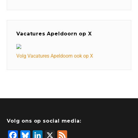
Vacatures Apeldoorn op X
Volg Vacatures Apeldoorn ook op X
Volg ons op social media:
F
Bl
Li
X
F