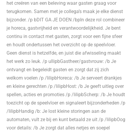
het creëren van een beleving waar gasten graag voor
terugkomen. Samen met je collega’s maak je elke dienst
bijzonder. /p bDIT GA JE DOEN /bpIn deze rol combineer
je horeca, gastvrijheid en verantwoordelijkheid. Je bent
continu in contact met gasten, zorgt voor een fijne sfeer
en houdt ondertussen het overzicht op de speelvloer.
Geen dienst is hetzelfde, en juist die afwisseling maakt
het werk zo leuk. /p ullipbGastheer/gastvrouw: /b Je
ontvangt en begeleidt gasten en zorgt dat zij zich
welkom voelen /p /lilipbHoreca: /b Je serveert drankjes
en kleine gerechten /p /lilipbHost: /b Je geeft uitleg over
spellen, acties en promoties /p /lilipbScherp: /b Je houdt
toezicht op de speelvloer en signaleert bijzonderheden /p
/lilipbHandig /b: Je lost kleine storingen aan de
automaten, vult ze bij en kunt betaald ze uit /p /lilipbOog
voor details: /b Je zorgt dat alles netjes en soepel