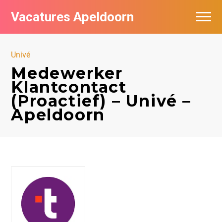
Vacatures Apeldoorn
Vacatures per bedrijf
Univé
De populairste vacatures in Apeldoorn
Medewerker
Klantcontact
Nieuwsbrief feed
(Proactief) – Univé –
Apeldoorn