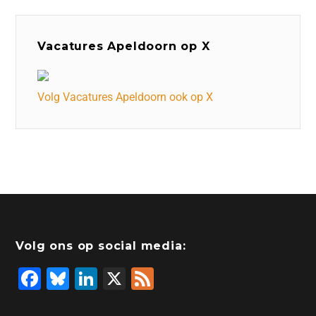
Vacatures Apeldoorn op X
Volg Vacatures Apeldoorn ook op X
Volg ons op social media:
F
Bl
Li
X
F
a
u
n
e