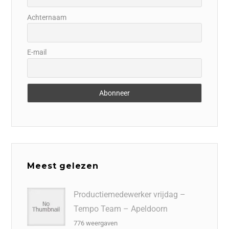
Achternaam
E-mail
Meest gelezen
Productiemedewerker vrijdag –
Tempo Team – Apeldoorn
776 weergaven