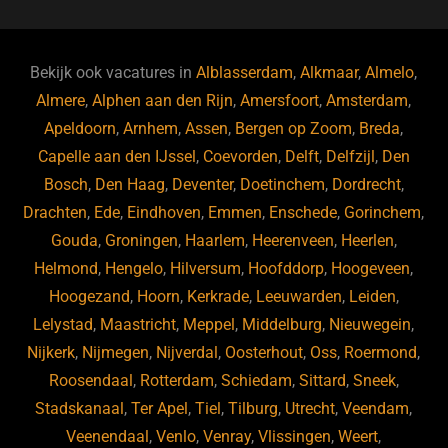
c
e
k
e
e
s
e
d
b
ky
dI
Bekijk ook vacatures in
Alblasserdam
,
Alkmaar
,
Almelo
,
o
n
Almere
,
Alphen aan den Rijn
,
Amersfoort
,
Amsterdam
,
Apeldoorn
,
Arnhem
,
Assen
,
Bergen op Zoom
,
Breda
,
o
Capelle aan den IJssel
,
Coevorden
,
Delft
,
Delfzijl
,
Den
k
Bosch
,
Den Haag
,
Deventer
,
Doetinchem
,
Dordrecht
,
Drachten
,
Ede
,
Eindhoven
,
Emmen
,
Enschede
,
Gorinchem
,
Gouda
,
Groningen
,
Haarlem
,
Heerenveen
,
Heerlen
,
Helmond
,
Hengelo
,
Hilversum
,
Hoofddorp
,
Hoogeveen
,
Hoogezand
,
Hoorn
,
Kerkrade
,
Leeuwarden
,
Leiden
,
Lelystad
,
Maastricht
,
Meppel
,
Middelburg
,
Nieuwegein
,
Nijkerk
,
Nijmegen
,
Nijverdal
,
Oosterhout
,
Oss
,
Roermond
,
Roosendaal
,
Rotterdam
,
Schiedam
,
Sittard
,
Sneek
,
Stadskanaal
,
Ter Apel
,
Tiel
,
Tilburg
,
Utrecht
,
Veendam
,
Veenendaal
,
Venlo
,
Venray
,
Vlissingen
,
Weert
,